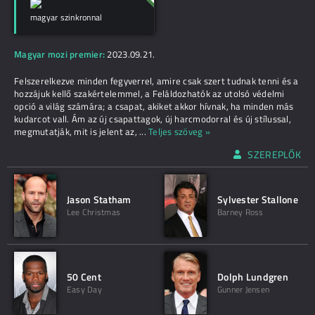
magyar szinkronnal
Magyar mozi premier:
2023.09.21.
Felszerelkezve minden fegyverrel, amire csak szert tudnak tenni és a
hozzájuk kellő szakértelemmel, a Feláldozhatók az utolsó védelmi
opció a világ számára; a csapat, akiket akkor hívnak, ha minden más
kudarcot vall. Ám az új csapattagok, új harcmodorral és új stílussal,
megmutatják, mit is jelent az,
...
Teljes szöveg »
SZEREPLŐK
Jason Statham
Sylvester Stallone
Lee Christmas
Barney Ross
50 Cent
Dolph Lundgren
Easy Day
Gunner Jensen