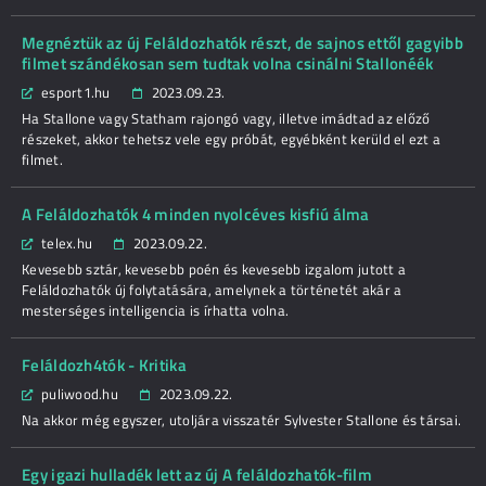
Megnéztük az új Feláldozhatók részt, de sajnos ettől gagyibb
filmet szándékosan sem tudtak volna csinálni Stallonéék
esport1.hu
2023.09.23.
Ha Stallone vagy Statham rajongó vagy, illetve imádtad az előző
részeket, akkor tehetsz vele egy próbát, egyébként kerüld el ezt a
filmet.
A Feláldozhatók 4 minden nyolcéves kisfiú álma
telex.hu
2023.09.22.
Kevesebb sztár, kevesebb poén és kevesebb izgalom jutott a
Feláldozhatók új folytatására, amelynek a történetét akár a
mesterséges intelligencia is írhatta volna.
Feláldozh4tók - Kritika
puliwood.hu
2023.09.22.
Na akkor még egyszer, utoljára visszatér Sylvester Stallone és társai.
Egy igazi hulladék lett az új A feláldozhatók-film