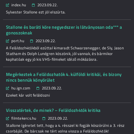
index.hu
2023.09.22.
Sylvester Stallone ezt jól elszúrta.
Stallone és baráti köre negyedszer is látványosan oda*** a
gonoszoknak
port.hu
2023.09.22.
A Feláldozh4tókból ezúttal kimaradt Schwarzenegger, de Sly, Jason
Statham és Dolph Lundgren köszönik, jól vannak, és bármikor
kaphatóak egy jó kis VHS-filmeket idéző mókázásra.
Megérkeztek a Feláldozhatók 4. külföldi kritikái, és bizony
nincs bennük könyörület
hu.ign.com
2023.09.22.
Ezeket kár volt feláldozni
Visszatértek, de minek? – Feláldozh4tók kritika
filmtekercs.hu
2023.09.22.
Stallone ígéretet tett, hogy a 4. résszel ki fogják köszörülni a 3. rész
csorbáját. De bárcsak ne tért volna vissza a Feláldozh4tók!