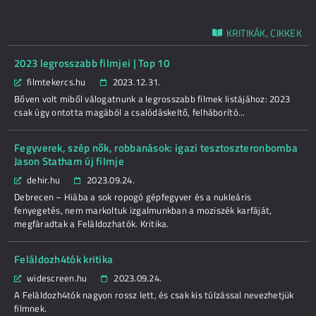
KRITIKÁK, CIKKEK
2023 legrosszabb filmjei | Top 10
filmtekercs.hu
2023.12.31.
Bőven volt miből válogatnunk a legrosszabb filmek listájához: 2023
csak úgy ontotta magából a csalódáskeltő, felháborító...
Fegyverek, szép nők, robbanások: igazi tesztoszteronbomba
Jason Statham új filmje
dehir.hu
2023.09.24.
Debrecen – Hiába a sok ropogó gépfegyver és a nukleáris
fenyegetés, nem markoltuk izgalmunkban a moziszék karfáját,
megfáradtak a Feláldozhatók. Kritika.
Feláldozh4tók kritika
widescreen.hu
2023.09.24.
A Feláldozh4tók nagyon rossz lett, és csak kis túlzással nevezhetjük
filmnek.