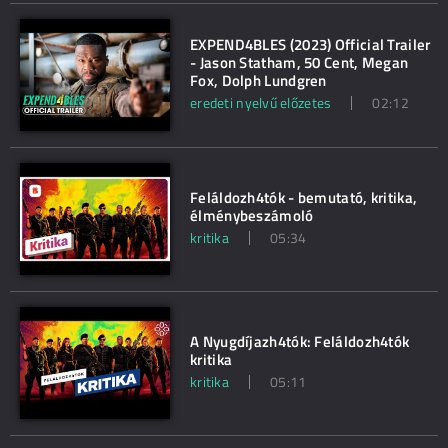
EXPEND4BLES (2023) Official Trailer
- Jason Statham, 50 Cent, Megan
Fox, Dolph Lundgren
eredeti nyelvű előzetes
02:12
Feláldozh4tók - bemutató, kritika,
élménybeszámoló
kritika
05:34
A Nyugdíjazh4tók: Feláldozh4tók
kritika
kritika
05:11