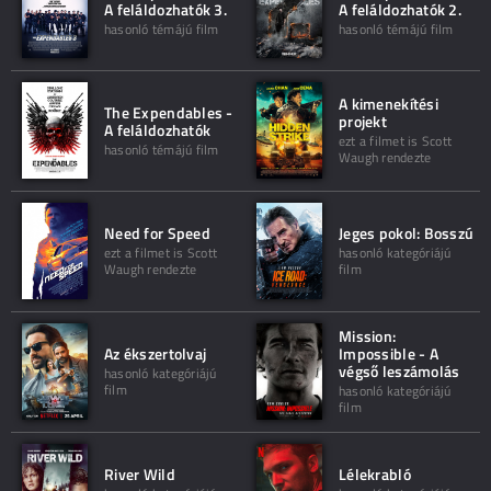
A feláldozhatók 3.
A feláldozhatók 2.
hasonló témájú film
hasonló témájú film
A kimenekítési
The Expendables -
projekt
A feláldozhatók
ezt a filmet is Scott
hasonló témájú film
Waugh rendezte
Need for Speed
Jeges pokol: Bosszú
ezt a filmet is Scott
hasonló kategóriájú
Waugh rendezte
film
Mission:
Az ékszertolvaj
Impossible - A
végső leszámolás
hasonló kategóriájú
film
hasonló kategóriájú
film
River Wild
Lélekrabló