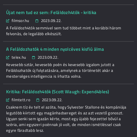
Újat nem tud ez sem: Feláldozh4tók - kritika
filmsor.hu
2023.09.22.
A Feláldozh4tók semmivel sem tud többet mint a korábbi három
felvonás, de legalább elkészült.
A Feláldozhatók 4 minden nyolcéves kisfiú álma
telex.hu
2023.09.22.
Kevesebb sztár, kevesebb poén és kevesebb izgalom jutott a
Feláldozhatók új folytatására, amelynek a történetét akár a
mesterséges intelligencia is írhatta volna.
Kritika: Feláldozh4tók (Scott Waugh: Expend4bles)
filmtett.ro
2023.09.22.
Csaknem tíz év telt el azóta, hogy Sylvester Stallone és kompániája
legutóbb kiirtott egy magánhadsereget és az azt vezető gonoszt.
Ugyan senki sem igazán kérte, most egy újabb fejezettel bővül a
széria, ami egyszeri poénnak jó volt, de minden ismétléssel csak
egyre fáradtabb lesz.