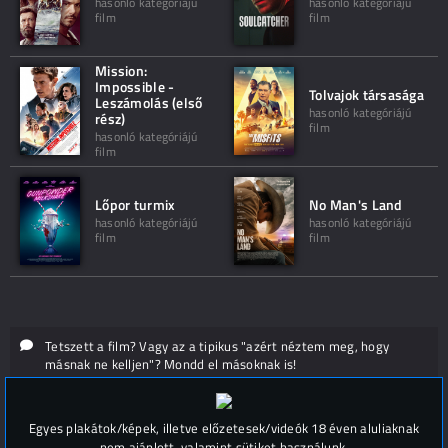
hasonló kategóriájú
hasonló kategóriájú
film
film
Mission:
Impossible -
Tolvajok társasága
Leszámolás (első
hasonló kategóriájú
rész)
film
hasonló kategóriájú
film
Lőpor turmix
No Man's Land
hasonló kategóriájú
hasonló kategóriájú
film
film
Tetszett a film? Vagy az a tipikus "azért néztem meg, hogy
másnak ne kelljen"? Mondd el másoknak is!
Hozzászólások (
0
)
Egyes plakátok/képek, illetve előzetesek/videók 18 éven aluliaknak
nem ajánlott, valamint sütiket használunk.