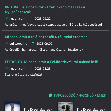
KRITIKA: Feláldozh4tók - Ezek inkább már csak a
Nyugdíjazh4tók
hu.ign.com
2023.09.22.
Az erősen megfogyatkozott csapat esete a filléres költségvetéssel
Minden, amit A feláldozhatók 4-ről tudni érdemes
puliwood.hu
2023.09.02.
Az öregfiúk hamarosan újra a nagyvásznon feszítenek.
FEJTÁGÍTÓ: Minden, amit a Feláldozh4tókról tudnod kell!
hu.ign.com
2023.08.23.
Stallone átadja a stafétát
KAPCSOLÓDÓ / HASONLÓ FILMEK
The Expendables -
The Expendables -