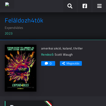
Feláldozh4tók
Expend4bles
2023
amerikai akció, kaland, thriller
Rendező:
Scott Waugh
0
Megosztás