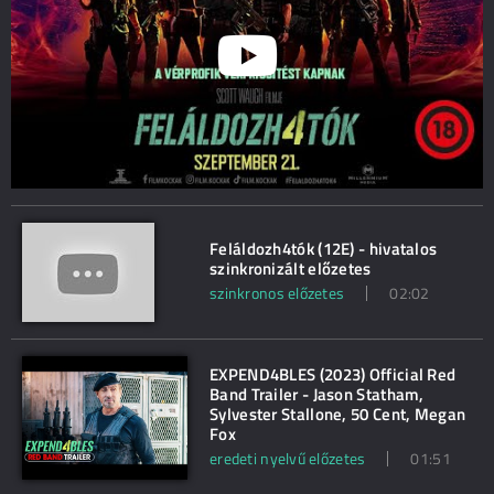
Feláldozh4tók (12E) - hivatalos
szinkronizált előzetes
szinkronos előzetes
02:02
EXPEND4BLES (2023) Official Red
Band Trailer - Jason Statham,
Sylvester Stallone, 50 Cent, Megan
Fox
eredeti nyelvű előzetes
01:51