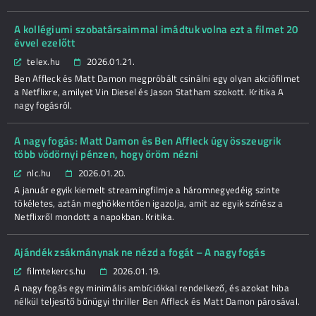
A kollégiumi szobatársaimmal imádtuk volna ezt a filmet 20
évvel ezelőtt
telex.hu
2026.01.21.
Ben Affleck és Matt Damon megpróbált csinálni egy olyan akciófilmet
a Netflixre, amilyet Vin Diesel és Jason Statham szokott. Kritika A
nagy fogásról.
A nagy fogás: Matt Damon és Ben Affleck úgy összeugrik
több vödörnyi pénzen, hogy öröm nézni
nlc.hu
2026.01.20.
A január egyik kiemelt streamingfilmje a háromnegyedéig szinte
tökéletes, aztán meghökkentően igazolja, amit az egyik színész a
Netflixről mondott a napokban. Kritika.
Ajándék zsákmánynak ne nézd a fogát – A nagy fogás
filmtekercs.hu
2026.01.19.
A nagy fogás egy minimális ambíciókkal rendelkező, és azokat hiba
nélkül teljesítő bűnügyi thriller Ben Affleck és Matt Damon párosával.