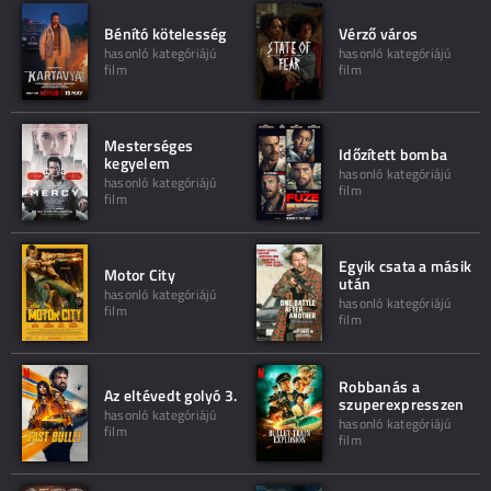
Bénító kötelesség
Vérző város
hasonló kategóriájú
hasonló kategóriájú
film
film
Mesterséges
Időzített bomba
kegyelem
hasonló kategóriájú
hasonló kategóriájú
film
film
Egyik csata a másik
Motor City
után
hasonló kategóriájú
hasonló kategóriájú
film
film
Robbanás a
Az eltévedt golyó 3.
szuperexpresszen
hasonló kategóriájú
hasonló kategóriájú
film
film