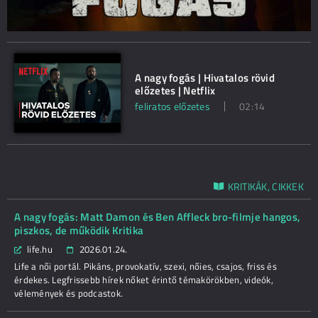
A nagy fogás | Hivatalos rövid
előzetes | Netflix
feliratos előzetes
02:14
KRITIKÁK, CIKKEK
A nagy fogás: Matt Damon és Ben Affleck bro-filmje hangos,
piszkos, de működik Kritika
life.hu
2026.01.24.
Life a női portál. Pikáns, provokatív, szexi, nőies, csajos, friss és
érdekes. Legfrissebb hírek nőket érintő témakörökben, videók,
vélemények és podcastok.