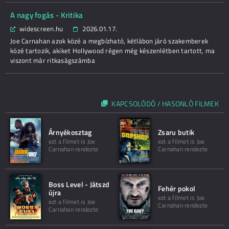
A nagy fogás - Kritika
widescreen.hu
2026.01.17.
Joe Carnahan azok közé a megbízható, kétlábon járó szakemberek
közé tartozik, akiket Hollywood régen még készenlétben tartott, ma
viszont már ritkaságszámba
KAPCSOLÓDÓ / HASONLÓ FILMEK
Árnyékosztag
Zsaru butik
ezt a filmet is Joe
ezt a filmet is Joe
Carnahan rendezte
Carnahan rendezte
Boss Level - Játszd
Fehér pokol
újra
ezt a filmet is Joe
ezt a filmet is Joe
Carnahan rendezte
Carnahan rendezte