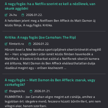
A nagy fogás: ha a Netflix szerint ez kell a nézőknek, van
okunk aggódni
24.hu
2026.01.22.
A hetekben jelent meg a Netflixen Ben Affleck és Matt Damon új
közös filmje, A nagy fogás. Kritika.
Kritika: A nagy fogás (Joe Carnahan: The Rip)
filmtett.ro
2026.01.22.
Három évvel a Nike ikonikus sportcipőjének sikertörténetét elregélő
Air – Harc a legendáért után ismét közös filmben haverkodik a
Mattfleck. A bostoni öribarikat ezúttal a Netflixnek sikerült kamera
elé állítania, Matt Damon és Ben Affleck elválaszthatatlan duója
ráadásul megint egy – erősen kiszínezett ...
A nagy fogás – Matt Damon és Ben Affleck: zsaruk, vagy
csirkefogók?
thegeek.hu
2026.01.21.
FILMKRITIKA - Joe Carnahan végre megint azt csinálja, amihez a
legjobban ért: idegekre menő, feszesre húzott bűnthrillert, ami nem
villogni akar, hanem szorítani.