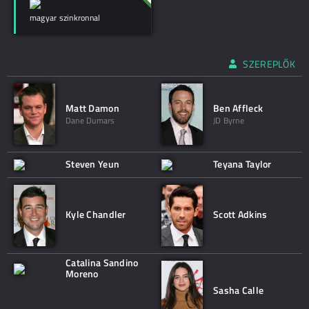
magyar szinkronnal
SZEREPLŐK
Matt Damon
Ben Affleck
Dane Dumars
JD Byrne
Steven Yeun
Teyana Taylor
Kyle Chandler
Scott Adkins
Catalina Sandino
Moreno
Sasha Calle