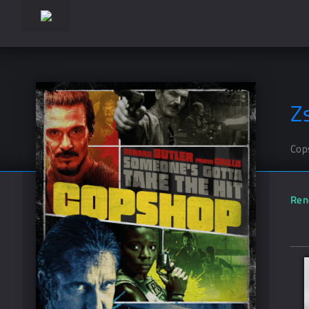
Z
Cop
Ren