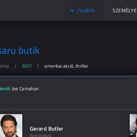
FILMEK
SZEMÉLYE
saru butik
shop
2021
amerikai akció, thriller
dező:
Joe Carnahan
Gerard Butler
Bob Viddick