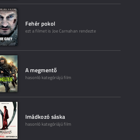
Fehér pokol
ezt a filmet is Joe Carnahan rendezte
A megmentő
hasonló kategóriájú film
Imádkozó sáska
hasonló kategóriájú film