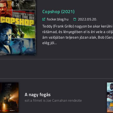
Copshop (2021)
focker.blog.hu
2022.05.20.
Teddy (Frank Grillo) nagyon be akar kerül
rátámad, és lényegében el is éri vele a célj
ám valójában teljesen józan alak, Bob (Gera
elég jól…
A nagy fogás
ezt a filmet is Joe Carnahan rendezte