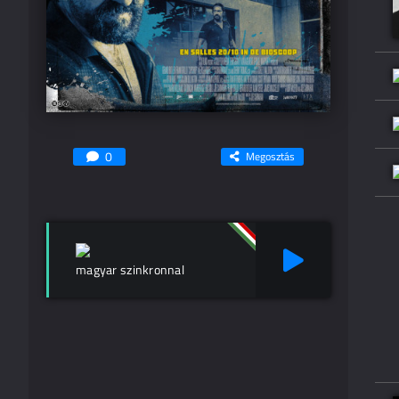
0
Megosztás
magyar szinkronnal