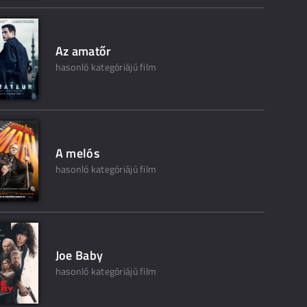
Az amatőr
hasonló kategóriájú film
A melós
hasonló kategóriájú film
Joe Baby
hasonló kategóriájú film