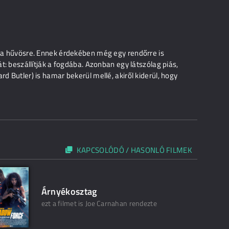
ni a hűvösre. Ennek érdekében még egy rendőrre is
át: beszállítják a fogdába. Azonban egy látszólag piás,
rd Butler) is hamar bekerül mellé, akiről kiderül, hogy
KAPCSOLÓDÓ / HASONLÓ FILMEK
Árnyékosztag
ezt a filmet is Joe Carnahan rendezte