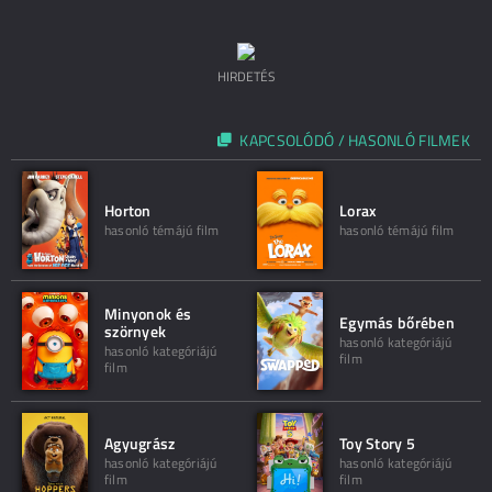
HIRDETÉS
KAPCSOLÓDÓ / HASONLÓ FILMEK
Horton
Lorax
hasonló témájú film
hasonló témájú film
Minyonok és
Egymás bőrében
szörnyek
hasonló kategóriájú
hasonló kategóriájú
film
film
Agyugrász
Toy Story 5
hasonló kategóriájú
hasonló kategóriájú
film
film