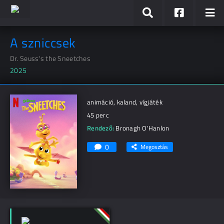
A szniccsek
Dr. Seuss's the Sneetches
2025
animáció, kaland, vígjáték
45 perc
Rendező:
Bronagh O'Hanlon
0
Megosztás