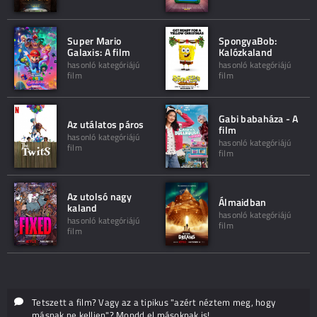
Super Mario
SpongyaBob:
Galaxis: A film
Kalózkaland
hasonló kategóriájú
hasonló kategóriájú
film
film
Gabi babaháza - A
Az utálatos páros
film
hasonló kategóriájú
hasonló kategóriájú
film
film
Az utolsó nagy
Álmaidban
kaland
hasonló kategóriájú
hasonló kategóriájú
film
film
Tetszett a film? Vagy az a tipikus "azért néztem meg, hogy
másnak ne kelljen"? Mondd el másoknak is!