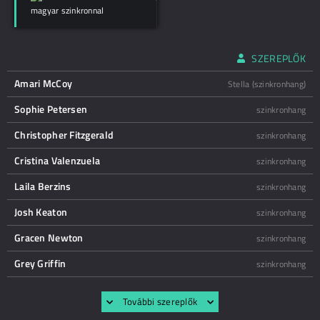
magyar szinkronnal
SZEREPLŐK
Amari McCoy
Stella (szinkronhang)
Sophie Petersen
szinkronhang
Christopher Fitzgerald
szinkronhang
Cristina Valenzuela
szinkronhang
Laila Berzins
szinkronhang
Josh Keaton
szinkronhang
Gracen Newton
szinkronhang
Grey Griffin
szinkronhang
További szereplők