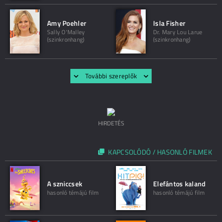
Amy Poehler
Isla Fisher
Sally O'Malley
Dr. Mary Lou Larue
(szinkronhang)
(szinkronhang)
További szereplők
HIRDETÉS
KAPCSOLÓDÓ / HASONLÓ FILMEK
A szniccsek
Elefántos kaland
hasonló témájú film
hasonló témájú film