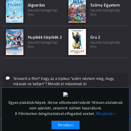
Jégvarázs
Szörny Egyetem
hasonló kategóriájú
hasonló kategóriájú
film
film
Hupikék törpikék 2
Gru 2
hasonló kategóriájú
hasonló kategóriájú
film
film
Tetszett a film? Vagy az a tipikus "azért néztem meg, hogy
másnak ne kelljen"? Mondd el másoknak is!
Hozzászólások (
0
)
Egyes plakátok/képek, illetve előzetesek/videók 18 éven aluliaknak
nem ajánlott, valamint sütiket használunk.
A Filmlexikon böngészésével elfogadod ezeket.
Részletek »
Rendben
© Filmlexikon 2019-2026
Kapcsolat, impresszum