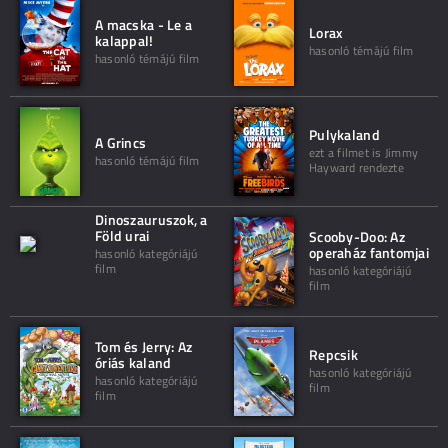
A macska - Le a
Lorax
kalappal!
hasonló témájú film
hasonló témájú film
Pulykaland
A Grincs
ezt a filmet is Jimmy
hasonló témájú film
Hayward rendezte
Dinoszauruszok, a
Föld urai
Scooby-Doo: Az
operaház fantomjai
hasonló kategóriájú
film
hasonló kategóriájú
film
Tom és Jerry: Az
Repcsik
óriás kaland
hasonló kategóriájú
hasonló kategóriájú
film
film