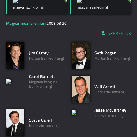
magyar szinkronnal
magyar szinkronnal
Magyar mozi premier:
2008.03.20.
SZEREPLŐK
Jim Carrey
Seth Rogen
Horton (szinkronhang)
Morton (szinkronhang)
Carol Burnett
Mogorva kenguru
Will Arnett
(szinkronhang)
Vlad (szinkronhang)
Jesse McCartney
JoJo (szinkronhang)
Steve Carell
Ned (szinkronhang)