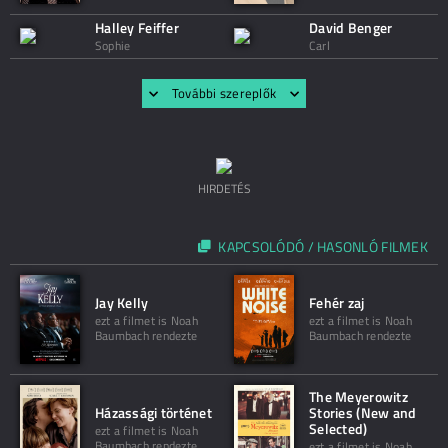
Halley Feiffer
David Benger
Sophie
Carl
További szereplők
HIRDETÉS
KAPCSOLÓDÓ / HASONLÓ FILMEK
Jay Kelly
Fehér zaj
ezt a filmet is Noah
ezt a filmet is Noah
Baumbach rendezte
Baumbach rendezte
The Meyerowitz
Házassági történet
Stories (New and
Selected)
ezt a filmet is Noah
Baumbach rendezte
ezt a filmet is Noah