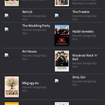
Baumbach rendezte
Adni jó
The Freebie
hasonló kategóriájú
hasonló kategóriájú
film
film
The Wedding Party
hasonló kategóriájú
Haláli temetés
film
hasonló kategóriájú
film
Art House
Kisvárosi Rock 'n'
hasonló kategóriájú
Roll
film
hasonló kategóriájú
film
Dirty Girl
hasonló kategóriájú
Még egy év
film
hasonló kategóriájú
film