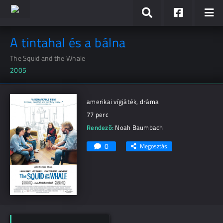
A tintahal és a bálna
The Squid and the Whale
2005
amerikai vígjáték, dráma
77 perc
Rendező:
Noah Baumbach
0
Megosztás