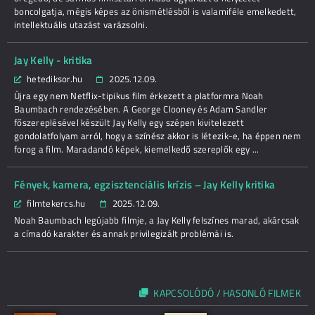
boncolgatja, mégis képes az önismétlésből is valamiféle emelkedett,
intellektuális utazást varázsolni.
Jay Kelly - kritika
hetediksor.hu
2025.12.09.
Újra egy nem Netflix-tipikus film érkezett a platformra Noah
Baumbach rendezésében. A George Clooney és Adam Sandler
főszereplésével készült Jay Kelly egy szépen kivitelezett
gondolatfolyam arról, hogy a színész akkor is létezik-e, ha éppen nem
forog a film. Maradandó képek, kiemelkedő szereplők egy ...
Fények, kamera, egzisztenciális krízis – Jay Kelly kritika
filmtekercs.hu
2025.12.09.
Noah Baumbach legújabb filmje, a Jay Kelly felszínes marad, akárcsak
a címadó karakter és annak privilegizált problémái is.
KAPCSOLÓDÓ / HASONLÓ FILMEK