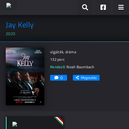
Jay Kelly
2025
vígjáték, dráma
132 perc
Rendező:
Noah Baumbach
0
Megosztás