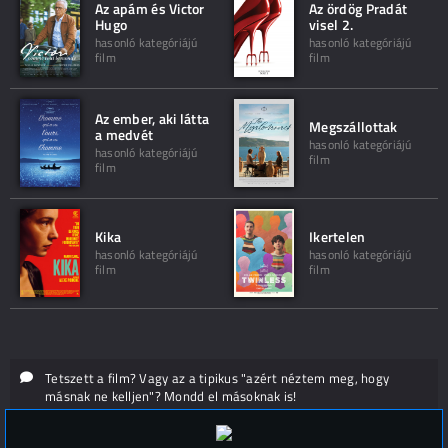
Az apám és Victor
Az ördög Pradát
Hugo
visel 2.
hasonló kategóriájú
hasonló kategóriájú
film
film
Az ember, aki látta
Megszállottak
a medvét
hasonló kategóriájú
hasonló kategóriájú
film
film
Kika
Ikertelen
hasonló kategóriájú
hasonló kategóriájú
film
film
Tetszett a film? Vagy az a tipikus "azért néztem meg, hogy
másnak ne kelljen"? Mondd el másoknak is!
Hozzászólások (
0
)