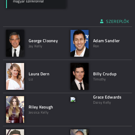
magyar szinkronnal
SZEREPLŐK
George Clooney
Adam Sandler
Jay Kelly
Ron
Laura Dern
Billy Crudup
Liz
Timothy
Grace Edwards
Daisy Kelly
Riley Keough
Jessica Kelly