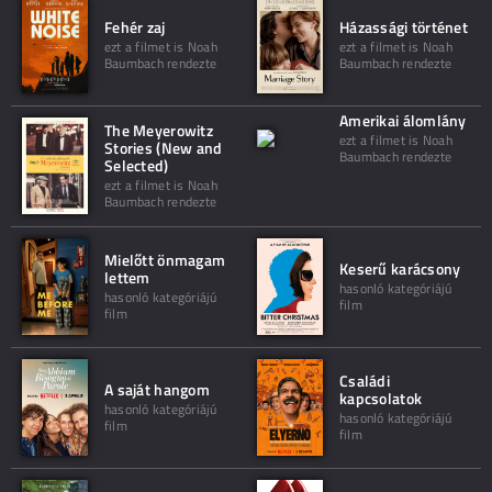
Fehér zaj
Házassági történet
ezt a filmet is Noah
ezt a filmet is Noah
Baumbach rendezte
Baumbach rendezte
Amerikai álomlány
The Meyerowitz
ezt a filmet is Noah
Stories (New and
Baumbach rendezte
Selected)
ezt a filmet is Noah
Baumbach rendezte
Mielőtt önmagam
Keserű karácsony
lettem
hasonló kategóriájú
hasonló kategóriájú
film
film
Családi
A saját hangom
kapcsolatok
hasonló kategóriájú
hasonló kategóriájú
film
film