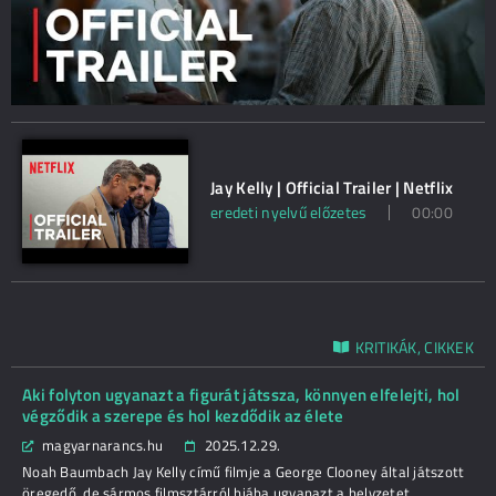
Jay Kelly | Official Trailer | Netflix
eredeti nyelvű előzetes
00:00
KRITIKÁK, CIKKEK
Aki folyton ugyanazt a figurát játssza, könnyen elfelejti, hol
végződik a szerepe és hol kezdődik az élete
magyarnarancs.hu
2025.12.29.
Noah Baumbach Jay Kelly című filmje a George Clooney által játszott
öregedő, de sármos filmsztárról hiába ugyanazt a helyzetet