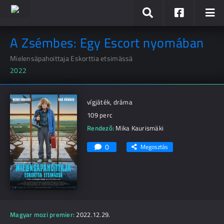
A Zsémbes: Egy Escort nyomában
Mielensäpahoittaja Eskorttia etsimässä
2022
vígjáték, dráma
109 perc
Rendező:
Mika Kaurismäki
0
Megosztás
Magyar mozi premier:
2022.12.29.