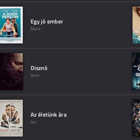
Egy jó ember
Mark
Disznó
Amir
Az életünk ára
Ian