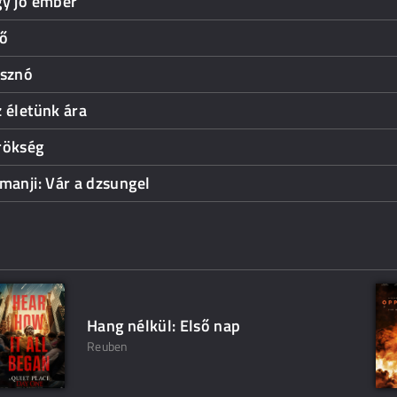
gy jó ember
dő
isznó
 életünk ára
rökség
manji: Vár a dzsungel
Hang nélkül: Első nap
Reuben