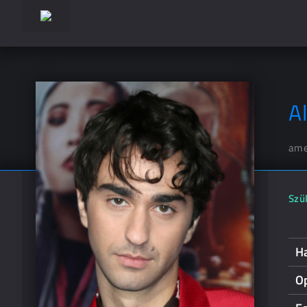
A
ame
Szül
Ha
O