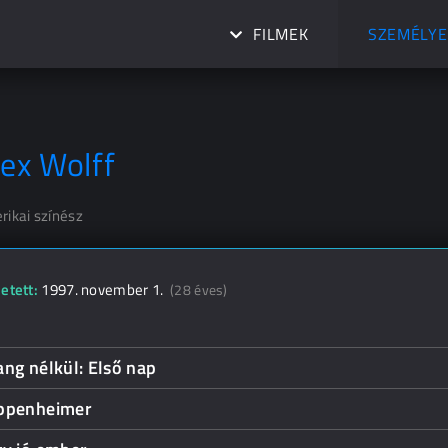
FILMEK
SZEMÉLYE
lex Wolff
rikai színész
etett:
1997. november 1.
(28 éves)
ng nélkül: Első nap
ppenheimer