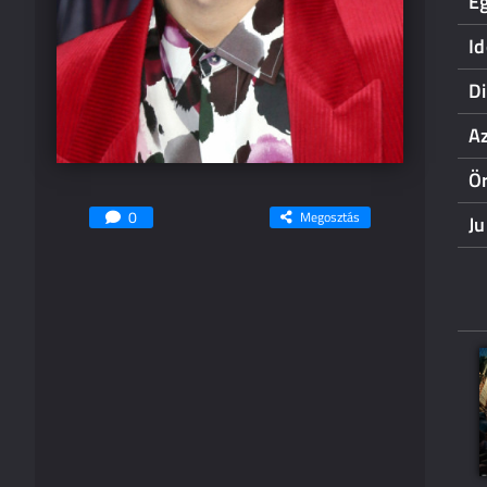
E
I
D
Az
Ö
0
Megosztás
Ju