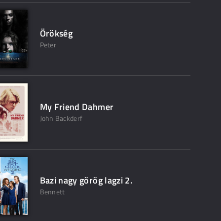
Örökség
Peter
My Friend Dahmer
John Backderf
Bazi nagy görög lagzi 2.
Bennett