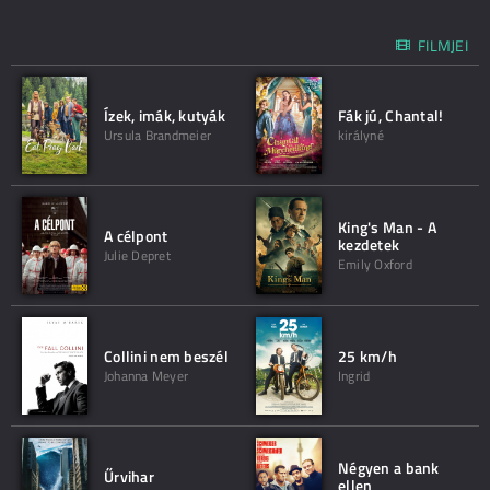
FILMJEI
Ízek, imák, kutyák
Fák jú, Chantal!
Ursula Brandmeier
királyné
King's Man - A
A célpont
kezdetek
Julie Depret
Emily Oxford
Collini nem beszél
25 km/h
Johanna Meyer
Ingrid
Négyen a bank
Űrvihar
ellen