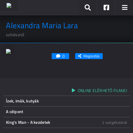
Alexandra Maria Lara
színésznő
0
Megosztás
ONLINE ELÉRHETŐ FILMJEI
Ízek, imák, kutyák
A célpont
King's Man - A kezdetek
2 szolgáltatónál