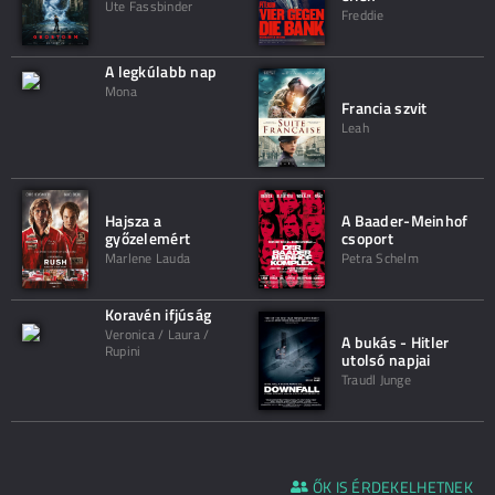
Ute Fassbinder
Freddie
A legkúlabb nap
Mona
Francia szvit
Leah
Hajsza a
A Baader-Meinhof
győzelemért
csoport
Marlene Lauda
Petra Schelm
Koravén ifjúság
Veronica / Laura /
A bukás - Hitler
Rupini
utolsó napjai
Traudl Junge
ŐK IS ÉRDEKELHETNEK