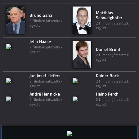
Matthias
Bruno Ganz
Schweighöfer
3 filmben játszottak
2 filmben játszottak
együtt
együtt
Jella Haase
2 filmben játszottak
Daniel Brühl
együtt
2 filmben játszottak
együtt
Jan Josef Liefers
Rainer Bock
2 filmben játszottak
2 filmben játszottak
együtt
együtt
André Hennicke
Heino Ferch
2 filmben játszottak
2 filmben játszottak
együtt
együtt
Hozzászólások (
0
)