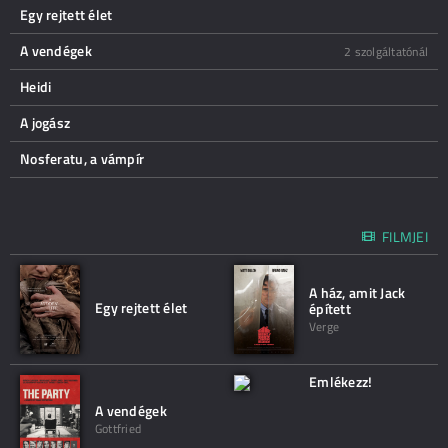
Egy rejtett élet
A vendégek
2 szolgáltatónál
Heidi
A jogász
Nosferatu, a vámpír
FILMJEI
A ház, amit Jack
Egy rejtett élet
épített
Verge
Emlékezz!
A vendégek
Gottfried