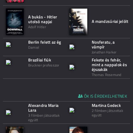
A bukás - Hitler
A mandzsúriai jelölt
utolsó napjai
Adolf Hitler
Berlin felett az ég
Nosferatu, a
vámpír
Damiel
Jonathan Harker
Brazíliai fiúk
Fekete és fehér,
mint a nappalok és
Bruckner professzor
éjszakák
Thomas Rosemund
ŐK IS ÉRDEKELHETNEK
Alexandra Maria
Martina Gedeck
Lara
2 filmben játszottak
együtt
3 filmben játszottak
együtt