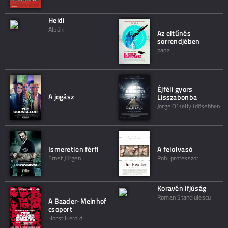
Heidi
Alpöhi
Az eltűnés
sorrendjében
papa
Éjféli gyors
A jogász
Lisszabonba
Jorge O'Kelly idősebben
Ismeretlen férfi
A felolvasó
Ernst Jürgen
Rohl professzor
Koravén ifjúság
Roman Stanciulescu
A Baader-Meinhof
csoport
Horst Herold