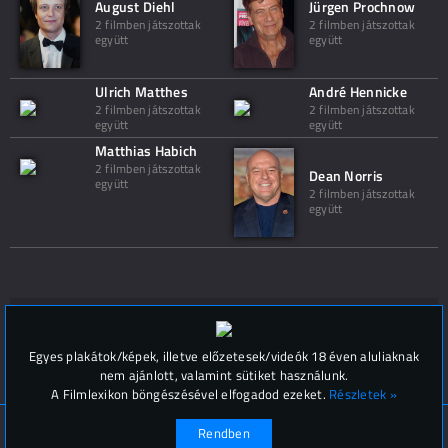
August Diehl
Jürgen Prochnow
2 filmben játszottak
2 filmben játszottak
együtt
együtt
Ulrich Matthes
André Hennicke
2 filmben játszottak
2 filmben játszottak
együtt
együtt
Matthias Habich
2 filmben játszottak
Dean Norris
együtt
2 filmben játszottak
együtt
Hozzászólások (
0
)
Egyes plakátok/képek, illetve előzetesek/videók 18 éven aluliaknak
nem ajánlott, valamint sütiket használunk.
A Filmlexikon böngészésével elfogadod ezeket.
Részletek »
© Filmlexikon 2019-2026
Kapcsolat, impresszum
Rendben
Értesítési beállítások