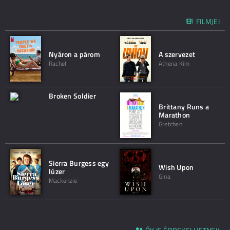
FILMJEI
Nyáron a párom
A szervezet
Rachel
Athena Kim
Broken Soldier
Brittany Runs a
Marathon
Gretchen
Sierra Burgess egy
Wish Upon
lúzer
Gina
Mackenzie