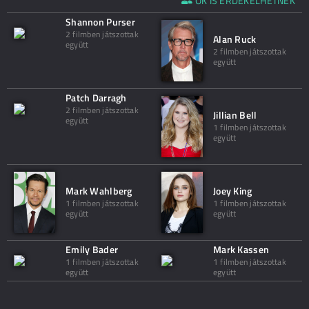
ŐK IS ÉRDEKELHETNEK
Shannon Purser
2 filmben játszottak
Alan Ruck
együtt
2 filmben játszottak
együtt
Patch Darragh
2 filmben játszottak
Jillian Bell
együtt
1 filmben játszottak
együtt
Mark Wahlberg
Joey King
1 filmben játszottak
1 filmben játszottak
együtt
együtt
Emily Bader
Mark Kassen
1 filmben játszottak
1 filmben játszottak
együtt
együtt