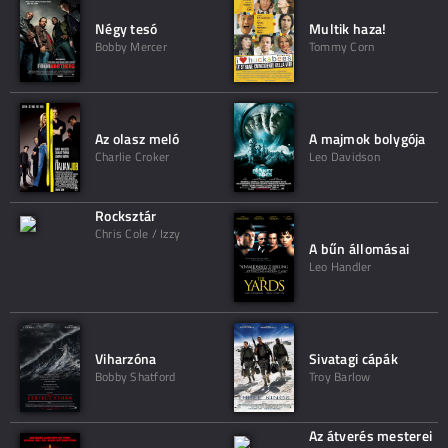
Négy tesó
Multik haza!
Bobby Mercer
Tommy Corn
Az olasz meló
A majmok bolygója
Charlie Croker
Leo Davidson
Rocksztár
Chris Cole / Izzy
A bűn állomásai
Leo Handler
Viharzóna
Sivatagi cápák
Bobby Shatford
Troy Barlow
Az átverés mesterei