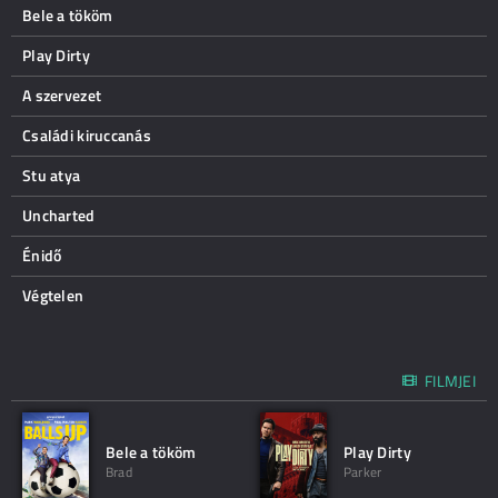
Bele a tököm
Play Dirty
A szervezet
Családi kiruccanás
Stu atya
Uncharted
Énidő
Végtelen
FILMJEI
Bele a tököm
Play Dirty
Brad
Parker