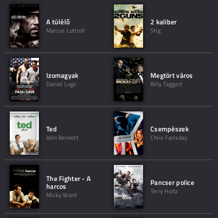
A túlélő
2 kaliber
Marcus Luttrell
Stig
Izomagyak
Megtört város
Daniel Lugo
Billy Taggart
Ted
Csempészek
John Bennett
Chris Farraday
The Fighter - A
Pancser police
harcos
Terry Hoitz
Micky Ward