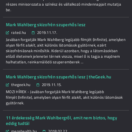
részes minisorozata a színész és vállalkozó mindennapjait mutatja
be.
Mark Wahlberg skizofrén szuperhős lesz
rated.hu
2019.11.17.
Javában forgatják Mark Wahlberg legújabb filmjét (Infinite), amelyben
olyan férfit alakít, akit különös látomások gyötörnek, ezért
skizofréniásnak minősítik. Kiderül azonban, hogy a látomásokban
előző életeinek jelenetei térnek vissza, mivel ő is tagja a majdnem
halhatatlan, reinkarnálódó szuperemberek ...
Mark Wahlberg skizofrén szuperhős lesz | theGeek.hu
thegeek.hu
2019.11.15.
MOZI HÍREK - Javában forgatják Mark Wahlberg legújabb
filmjét (Infinite), amelyben olyan férfit alakít, akit különös látomások
gyötörnek.
11 érdekesség Mark Wahlbergről, amit nem biztos, hogy
eddig tudtál
menshealth.hu
2018.02.22.