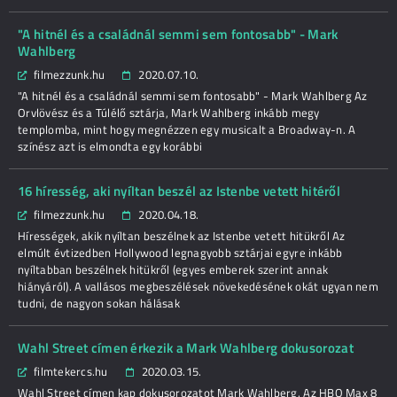
"A hitnél és a családnál semmi sem fontosabb" - Mark
Wahlberg
filmezzunk.hu
2020.07.10.
"A hitnél és a családnál semmi sem fontosabb" - Mark Wahlberg Az
Orvlövész és a Túlélő sztárja, Mark Wahlberg inkább megy
templomba, mint hogy megnézzen egy musicalt a Broadway-n. A
színész azt is elmondta egy korábbi
16 híresség, aki nyíltan beszél az Istenbe vetett hitéről
filmezzunk.hu
2020.04.18.
Hírességek, akik nyíltan beszélnek az Istenbe vetett hitükről Az
elmúlt évtizedben Hollywood legnagyobb sztárjai egyre inkább
nyíltabban beszélnek hitükről (egyes emberek szerint annak
hiányáról). A vallásos megbeszélések növekedésének okát ugyan nem
tudni, de nagyon sokan hálásak
Wahl Street címen érkezik a Mark Wahlberg dokusorozat
filmtekercs.hu
2020.03.15.
Wahl Street címen kap dokusorozatot Mark Wahlberg. Az HBO Max 8