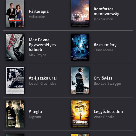
Komfortos
Párterápia
mennyország
Holbrooke
Jack Salmon
Max Payne -
Egyszemélyes
Az esemény
háború
Elliot Moore
Max Payne
Az éjszaka urai
Orvlövész
Joseph Grusinsky
Bob Lee Swagger
A tégla
Legyőzhetetlen
Dignam
Vince Papale