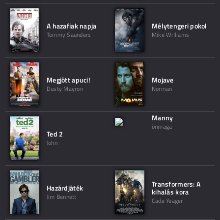
A hazafiak napja
Mélytengeri pokol
Tommy Saunders
Mike Williams
Megjött apuci!
Mojave
Dusty Mayron
Norman
Manny
önmaga
Ted 2
John
Transformers: A
Hazárdjáték
kihalás kora
Jim Bennett
Cade Yeager