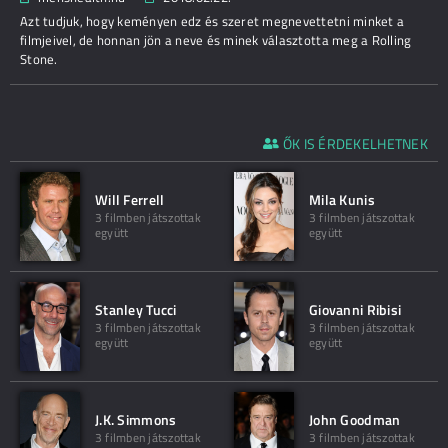
Azt tudjuk, hogy keményen edz és szeret megnevettetni minket a
filmjeivel, de honnan jön a neve és minek választotta meg a Rolling
Stone.
ŐK IS ÉRDEKELHETNEK
Will Ferrell
Mila Kunis
3 filmben játszottak
3 filmben játszottak
együtt
együtt
Stanley Tucci
Giovanni Ribisi
3 filmben játszottak
3 filmben játszottak
együtt
együtt
J.K. Simmons
John Goodman
3 filmben játszottak
3 filmben játszottak