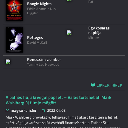
Pat
Boogie Nights
Eddie Adams / Dirk
Diggler
Egy kosaras
naplója
Rettegés
Mickey
David McCall
Reneszánsz ember
Tommy Lee Haywood
CIKKEK, HÍREK
A balhés fiú, aki végül pap lett – Valós történet áll Mark
Wahlberg új filmje mögött
magyarkurir.hu
2022.04.08.
Mark Wahlberg provokatív, felkavaró filmet akart készíteni a hitről,
ezért végül javarészt saját zsebből finanszírozta a Father Stu