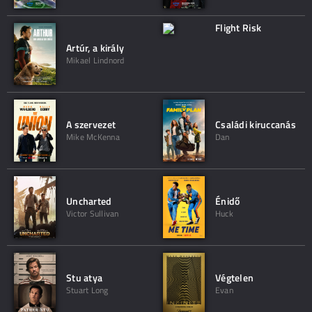
Flight Risk
Artúr, a király
Mikael Lindnord
A szervezet
Családi kiruccanás
Mike McKenna
Dan
Uncharted
Énidő
Victor Sullivan
Huck
Stu atya
Végtelen
Stuart Long
Evan