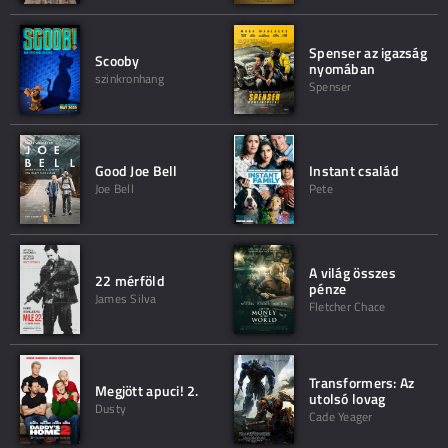
Spenser az igazság
Scooby
nyomában
szinkronhang
Spenser
Good Joe Bell
Instant család
Joe Bell
Pete
A világ összes
22 mérföld
pénze
James Silva
Fletcher Chace
Transformers: Az
Megjött apuci! 2.
utolsó lovag
Dusty
Cade Yeager