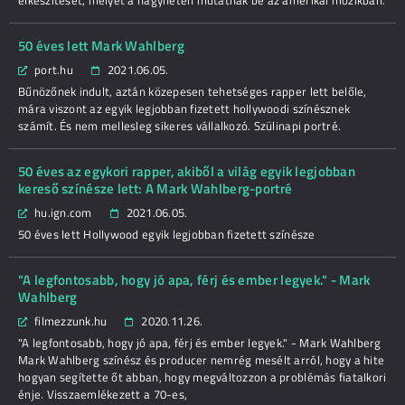
elkészítését, melyet a nagyhéten mutatnak be az amerikai mozikban.
50 éves lett Mark Wahlberg
port.hu
2021.06.05.
Bűnözőnek indult, aztán közepesen tehetséges rapper lett belőle,
mára viszont az egyik legjobban fizetett hollywoodi színésznek
számít. És nem mellesleg sikeres vállalkozó. Szülinapi portré.
50 éves az egykori rapper, akiből a világ egyik legjobban
kereső színésze lett: A Mark Wahlberg-portré
hu.ign.com
2021.06.05.
50 éves lett Hollywood egyik legjobban fizetett színésze
"A legfontosabb, hogy jó apa, férj és ember legyek." - Mark
Wahlberg
filmezzunk.hu
2020.11.26.
"A legfontosabb, hogy jó apa, férj és ember legyek." - Mark Wahlberg
Mark Wahlberg színész és producer nemrég mesélt arról, hogy a hite
hogyan segítette őt abban, hogy megváltozzon a problémás fiatalkori
énje. Visszaemlékezett a 70-es,