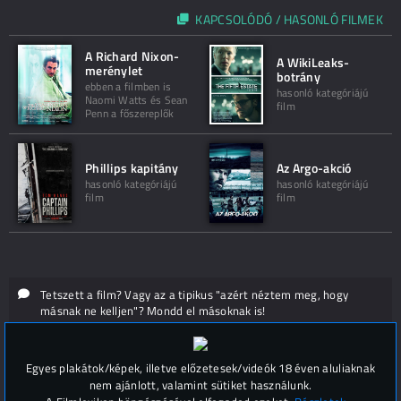
KAPCSOLÓDÓ / HASONLÓ FILMEK
A Richard Nixon-
A WikiLeaks-
merénylet
botrány
ebben a filmben is
hasonló kategóriájú
Naomi Watts és Sean
film
Penn a főszereplők
Phillips kapitány
Az Argo-akció
hasonló kategóriájú
hasonló kategóriájú
film
film
Tetszett a film? Vagy az a tipikus "azért néztem meg, hogy
másnak ne kelljen"? Mondd el másoknak is!
Hozzászólások (
0
)
Egyes plakátok/képek, illetve előzetesek/videók 18 éven aluliaknak
nem ajánlott, valamint sütiket használunk.