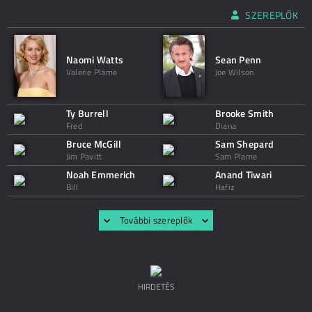
SZEREPLŐK
Naomi Watts
Sean Penn
Valerie Plame
Joe Wilson
Ty Burrell
Brooke Smith
Fred
Diana
Bruce McGill
Sam Shepard
Jim Pavitt
Sam Plame
Noah Emmerich
Anand Tiwari
Bill
Hafiz
További szereplők
HIRDETÉS