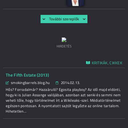
További szereplők
HIRDETÉS
KRITIKÁK, CIKKEK
The Fifth Estate (2013)
smokingbarrels.blog.hu
2014.02.13.
Hős? Forradalmár? Hazaáruló? Egosita playboy? Az idő majd eldönti,
hogy ki is Julian Assange valójában, azonban azt senki és semmi nem
veheti tőle, hogy történelmet írt a Wikileaks-szel. Médiatörténelmet
egészen pontosan. A nyomtatott sajtót legyőzte az online tartalom.
Hihetetlen…