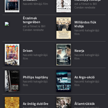
hasonló témájú film
ezt a filmet is Bill
Condon rendezte
Érzelmek
tengerében
Milliárdos fiúk
klubja
ezt a filmet is Bill
Condon rendezte
hasonló kategóriájú
film
Driven
Neerja
hasonló kategóriájú
hasonló kategóriájú
film
film
Phillips kapitány
Az Argo-akció
hasonló kategóriájú
hasonló kategóriájú
film
film
Az ördög dublőre
Államtrükkök
hasonló kategóriájú
hasonló kategóriájú