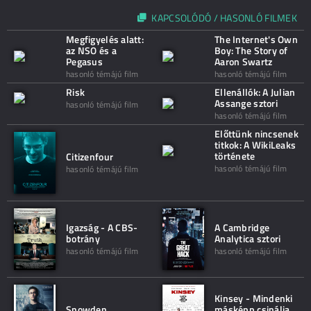
KAPCSOLÓDÓ / HASONLÓ FILMEK
Megfigyelés alatt:
The Internet's Own
az NSO és a
Boy: The Story of
Pegasus
Aaron Swartz
hasonló témájú film
hasonló témájú film
Risk
Ellenállók: A Julian
Assange sztori
hasonló témájú film
hasonló témájú film
Előttünk nincsenek
titkok: A WikiLeaks
története
Citizenfour
hasonló témájú film
hasonló témájú film
Igazság - A CBS-
A Cambridge
botrány
Analytica sztori
hasonló témájú film
hasonló témájú film
Kinsey - Mindenki
Snowden
másképp csinálja