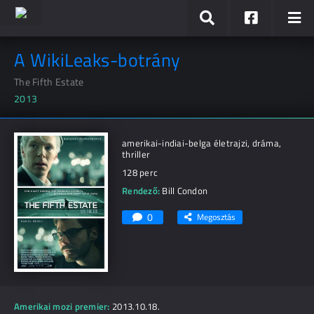
A WikiLeaks-botrány
The Fifth Estate
2013
amerikai-indiai-belga életrajzi, dráma,
thriller
128 perc
Rendező:
Bill Condon
0
Megosztás
Amerikai mozi premier:
2013.10.18.