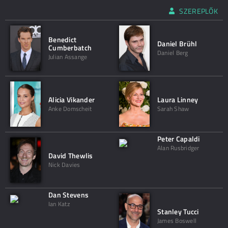
SZEREPLŐK
Benedict
Daniel Brühl
Cumberbatch
Daniel Berg
Julian Assange
Alicia Vikander
Laura Linney
Anke Domscheit
Sarah Shaw
Peter Capaldi
Alan Rusbridger
David Thewlis
Nick Davies
Dan Stevens
Ian Katz
Stanley Tucci
James Boswell