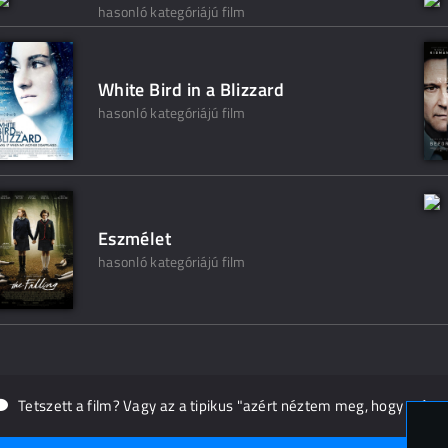
hasonló kategóriájú film
White Bird in a Blizzard
hasonló kategóriájú film
Eszmélet
hasonló kategóriájú film
Tetszett a film? Vagy az a tipikus "azért néztem meg, hogy másn