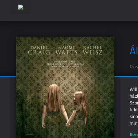
Á
Dre
Will
házb
Szom
feld
kín
mint
Ren