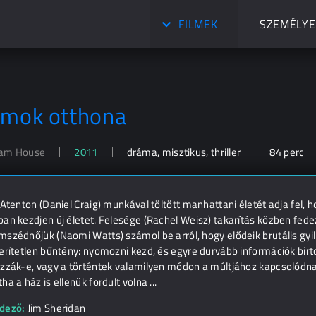
FILMEK
SZEMÉLYE
lmok otthona
am House
2011
dráma, misztikus, thriller
84 perc
 Atenton (Daniel Craig) munkával töltött manhattani életét adja fel,
an kezdjen új életet. Felesége (Rachel Weisz) takarítás közben fedezi
szédnőjük (Naomi Watts) számol be arról, hogy elődeik brutális gyil
erítetlen bűntény: nyomozni kezd, és egyre durvább információk bir
ozzák-e, vagy a történtek valamilyen módon a múltjához kapcsolódna
ha a ház is ellenük fordult volna ...
dező:
Jim Sheridan