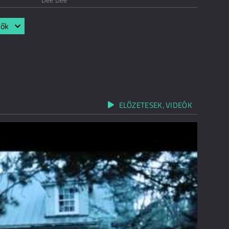
lők
ELŐZETESEK, VIDEÓK