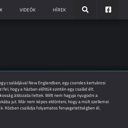
K
VIDEÓK
HÍREK
 hogy családjával New Englandben, egy csendes kertvárosi
 fel, hogy a házban előttük szintén egy család élt.
kosság áldozatai lettek. Willt nem hagyja nyugodni a
tokába jut. Már nem képes eldönteni, hogy a múlt szellemei
k. Közben családja folyamatos fenyegetettségben él,