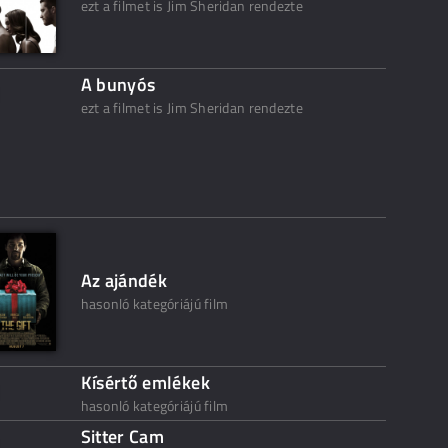
ezt a filmet is Jim Sheridan rendezte
A bunyós
ezt a filmet is Jim Sheridan rendezte
Az ajándék
hasonló kategóriájú film
Kísértő emlékek
hasonló kategóriájú film
Sitter Cam