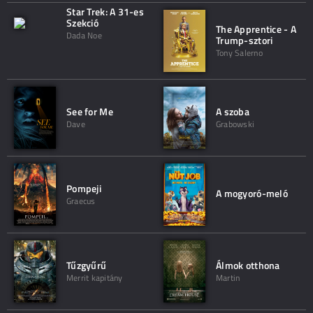
Star Trek: A 31-es
Szekció
The Apprentice - A
Dada Noe
Trump-sztori
Tony Salerno
See for Me
A szoba
Dave
Grabowski
Pompeji
A mogyoró-meló
Graecus
Tűzgyűrű
Álmok otthona
Merrit kapitány
Martin