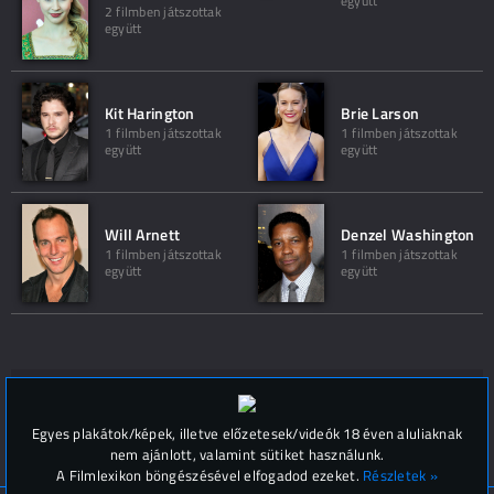
együtt
2 filmben játszottak
együtt
Kit Harington
Brie Larson
1 filmben játszottak
1 filmben játszottak
együtt
együtt
Will Arnett
Denzel Washington
1 filmben játszottak
1 filmben játszottak
együtt
együtt
Hozzászólások (
0
)
Egyes plakátok/képek, illetve előzetesek/videók 18 éven aluliaknak
nem ajánlott, valamint sütiket használunk.
A Filmlexikon böngészésével elfogadod ezeket.
Részletek »