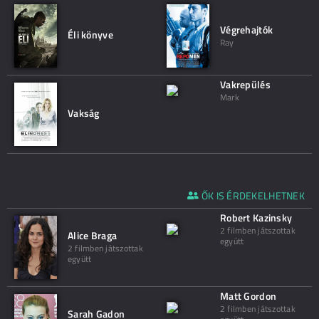
Végrehajtók
Éli könyve
Ray
Vakrepülés
Mark
Vakság
ŐK IS ÉRDEKELHETNEK
Robert Kazinsky
2 filmben játszottak
Alice Braga
együtt
2 filmben játszottak
együtt
Matt Gordon
2 filmben játszottak
Sarah Gadon