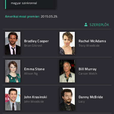
magyar szinkronnal
Amerikai mozi premier:
2015.05.29.
SZEREPLŐK
Bradley Cooper
Rachel McAdams
Brian Gilcrest
Tracy Woodside
Emma Stone
Bill Murray
Allison Ng
Carson Welch
John Krasinski
Danny McBride
John Woodside
Lacy