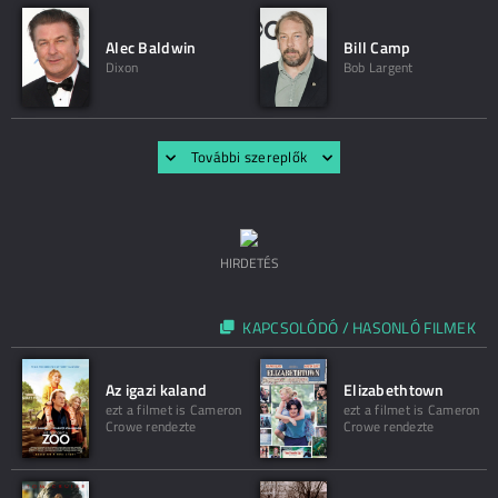
Alec Baldwin
Bill Camp
Dixon
Bob Largent
További szereplők
HIRDETÉS
KAPCSOLÓDÓ / HASONLÓ FILMEK
Az igazi kaland
Elizabethtown
ezt a filmet is Cameron
ezt a filmet is Cameron
Crowe rendezte
Crowe rendezte