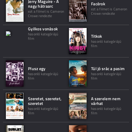
Jerry Maguire - A
Facérok
nagy hátraarc
ezt a filmet is Cameron
ezt a filmet is Cameron
Crowe rendezte
Crowe rendezte
Gyilkos vonások
hasonló kategóriájú
Titkok
film
hasonló kategóriájú
film
Plusz egy
Túl jó srác a pasim
hasonló kategóriájú
hasonló kategóriájú
film
film
Szeretet, szeretet,
A szerelem nem
szeretet
várhat
hasonló kategóriájú
hasonló kategóriájú
film
film