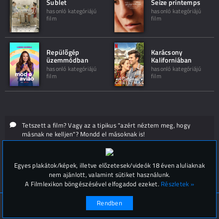
Sublet
Seize printemps
hasonló kategóriájú
hasonló kategóriájú
film
film
Repülőgép
Karácsony
üzemmódban
Kaliforniában
hasonló kategóriájú
hasonló kategóriájú
film
film
Tetszett a film? Vagy az a tipikus "azért néztem meg, hogy
másnak ne kelljen"? Mondd el másoknak is!
Hozzászólások (
0
)
Egyes plakátok/képek, illetve előzetesek/videók 18 éven aluliaknak
nem ajánlott, valamint sütiket használunk.
A Filmlexikon böngészésével elfogadod ezeket.
Részletek »
Rendben
© Filmlexikon 2019-2026
Kapcsolat, impresszum
Értesítési beállítások