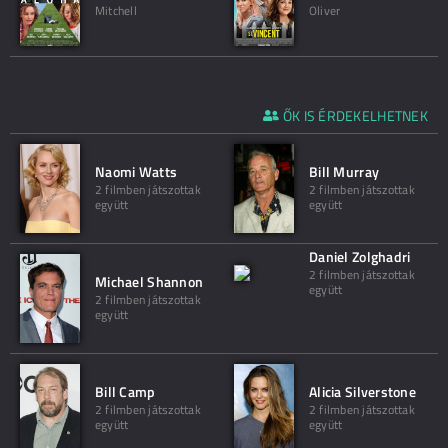
Mitchell
Oliver
ŐK IS ÉRDEKELHETNEK
Naomi Watts
Bill Murray
2 filmben játszottak
2 filmben játszottak
együtt
együtt
Daniel Zolghadri
2 filmben játszottak
Michael Shannon
együtt
2 filmben játszottak
együtt
Bill Camp
Alicia Silverstone
2 filmben játszottak
2 filmben játszottak
együtt
együtt