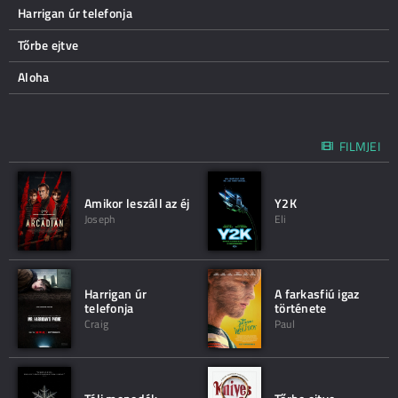
Harrigan úr telefonja
Tőrbe ejtve
Aloha
FILMJEI
Amikor leszáll az éj
Y2K
Joseph
Eli
Harrigan úr
A farkasfiú igaz
telefonja
története
Craig
Paul