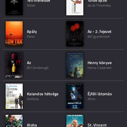
Téli menedék
Tőrbe ejtve
Aidan
Jacob Thrombey
Apály
Az - 2. fejezet
Peter
Bill gyerekként
Az
Henry könyve
Bill Denbrough
Henry Carpenter
Kalandos hétvége
Éjféli látomás
Anthony
Alton
Aloha
St. Vincent