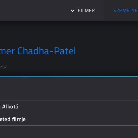
FILMEK
SZEMÉLYE
mer Chadha-Patel
nész
z Alkotó
eted filmje