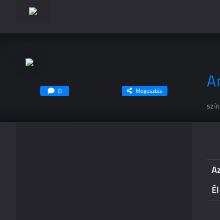
A
0
Megosztás
szí
A
Él