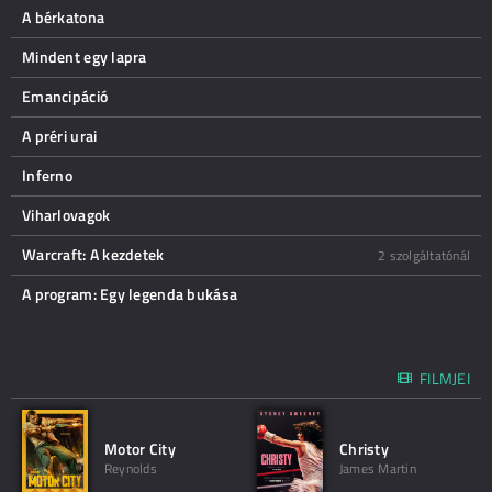
A bérkatona
Mindent egy lapra
Emancipáció
A préri urai
Inferno
Viharlovagok
Warcraft: A kezdetek
2 szolgáltatónál
A program: Egy legenda bukása
FILMJEI
Motor City
Christy
Reynolds
James Martin