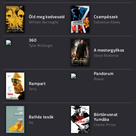
Öld meg kedveseid
Csempészek
William Burroughs
Sebastian Abney
360
Tyler McGregor
A mestergyilkos
Steve McKenna
Pandorum
Bower
Rampart
Terry
Börtönvonat
Balhés tesók
Yumába
Jay
Charlie Prince