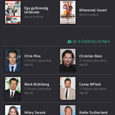
Egy gyilkosság
Kihevered, haver!
története
Berke Landers
Aaron Kreifels
ŐK IS ÉRDEKELHETNEK
Chris Pine
Christian Bale
3 filmben játszottak
2 filmben játszottak
együtt
együtt
Mark Wahlberg
Casey Affleck
2 filmben játszottak
2 filmben játszottak
együtt
együtt
Hilary Swank
Kiefer Sutherland