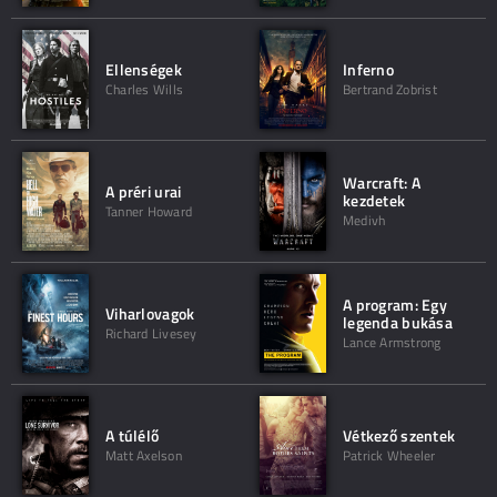
Ellenségek
Inferno
Charles Wills
Bertrand Zobrist
Warcraft: A
A préri urai
kezdetek
Tanner Howard
Medivh
A program: Egy
Viharlovagok
legenda bukása
Richard Livesey
Lance Armstrong
A túlélő
Vétkező szentek
Matt Axelson
Patrick Wheeler