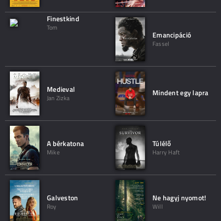
Finestkind
Tom
Emancipáció
Fassel
Medieval
Mindent egy lapra
Jan Zizka
A bérkatona
Túlélő
Mike
Harry Haft
Galveston
Ne hagyj nyomot!
Roy
Will