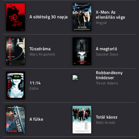
X-Men: Az
A sötétség 30 napja
ellenállás vége
Angyal
Túszdráma
A megtorló
Mars Krupcheck
Spacker Dave
Robbanékony
tinédzser
11:14
Trevor Adams
Eddie
Totál káosz
A fülke
Matt Arnold