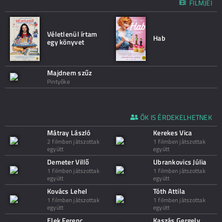
FILMJEI
Véletlenül írtam
Hab
egy könyvet
Majdnem szűz
Pintyőke
ŐK IS ÉRDEKELHETNEK
Mátray László
Kerekes Vica
2 filmben játszottak
1 filmben játszottak
együtt
együtt
Demeter Villő
Ubrankovics Júlia
1 filmben játszottak
1 filmben játszottak
együtt
együtt
Kovács Lehel
Tóth Attila
1 filmben játszottak
1 filmben játszottak
együtt
együtt
Elek Ferenc
Kaszás Gergely