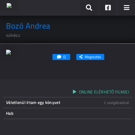
Bozó Andrea
színész
0
Megosztás
ONLINE ELÉRHETŐ FILMJEI
Véletlenül írtam egy könyvet
2 szolgáltatónál
Hab