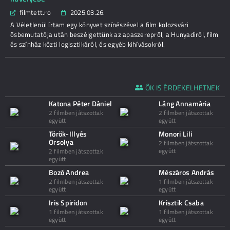
filmtett.ro
2025.03.26.
A Véletlenül írtam egy könyvet színészével a film kolozsvári
ősbemutatója után beszélgettünk az apaszerepről, a Hunyadiról, film
és színház közti logisztikáról, és egyéb kihívásokról.
ŐK IS ÉRDEKELHETNEK
Katona Péter Dániel
Láng Annamária
2 filmben játszottak
2 filmben játszottak
együtt
együtt
Török-Illyés
Monori Lili
Orsolya
2 filmben játszottak
együtt
2 filmben játszottak
együtt
Bozó Andrea
Mészáros András
2 filmben játszottak
1 filmben játszottak
együtt
együtt
Iris Spiridon
Krisztik Csaba
1 filmben játszottak
1 filmben játszottak
együtt
együtt