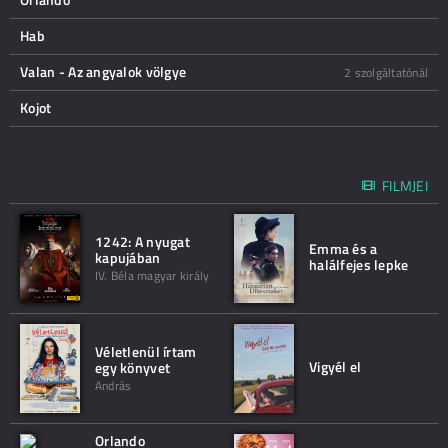
Hab
Valan - Az angyalok völgye
2 szolgáltatónál
Kojot
FILMJEI
1242: A nyugat
Emma és a
kapujában
halálfejes lepke
IV. Béla magyar király
Véletlenül írtam
Vigyél el
egy könyvet
András
Orlando