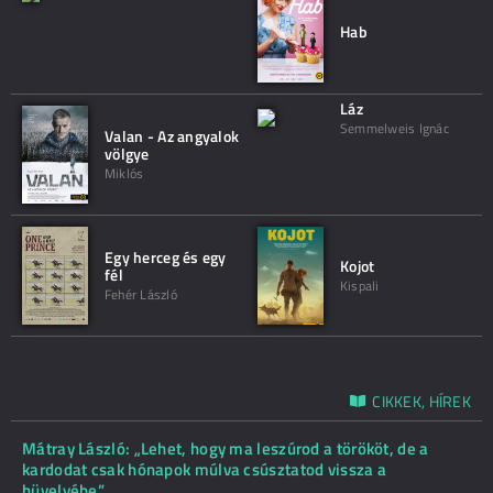
Hab
Láz
Semmelweis Ignác
Valan - Az angyalok
völgye
Miklós
Egy herceg és egy
Kojot
fél
Kispali
Fehér László
CIKKEK, HÍREK
Mátray László: „Lehet, hogy ma leszúrod a törököt, de a
kardodat csak hónapok múlva csúsztatod vissza a
hüvelyébe”