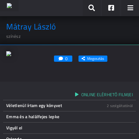
Mátray László
színész
0
Megosztás
ONLINE ELÉRHETŐ FILMJEI
Véletlenül írtam egy könyvet
2 szolgáltatónál
Emma és a halálfejes lepke
Vigyél el
Orlando