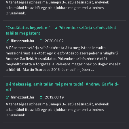
A tehetséges színész ma ünnepli 34. születésnapját, melynek
alkalmából itt az idő egy picit jobban megismerni a kedves
Olvasóknak.
“Csodálatos kegyelem” – a Pókember sztárja színészként
találta meg Istent
filmezzunk.hu
2020.01.02.
A Pókember sztárja színészként találta meg Istent Jezsuita
misszionáriust alakított egyik legfontosabb szerepében a világhírű
Andrew Garfield. A csodálatos Pókember színészének életét
megváltoztatta a forgatás, a Relevant magazinnak boldogan mesélt
a hitéről. Martin Scorsese 2015-ös mozifilmjében ...
8 érdekesség, amit talán még nem tudtál Andrew Garfield-
ról
filmezzunk.hu
2019.08.19.
A tehetséges színész ma ünnepli 34. születésnapját, melynek
alkalmából itt az idő egy picit jobban megismerni a kedves
Olvasóknak.