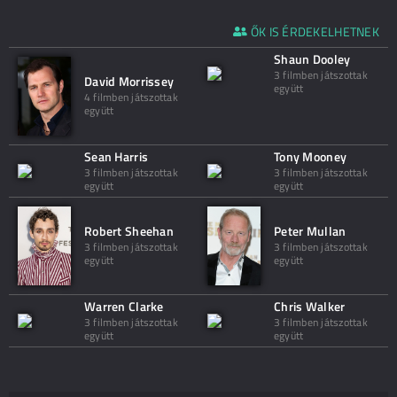
ŐK IS ÉRDEKELHETNEK
Shaun Dooley
3 filmben játszottak
David Morrissey
együtt
4 filmben játszottak
együtt
Sean Harris
Tony Mooney
3 filmben játszottak
3 filmben játszottak
együtt
együtt
Robert Sheehan
Peter Mullan
3 filmben játszottak
3 filmben játszottak
együtt
együtt
Warren Clarke
Chris Walker
3 filmben játszottak
3 filmben játszottak
együtt
együtt