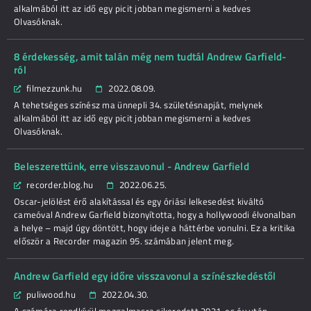
alkalmából itt az idő egy picit jobban megismerni a kedves
Olvasóknak.
8 érdekesség, amit talán még nem tudtál Andrew Garfield-
ról
filmezzunk.hu
2022.08.09.
A tehetséges színész ma ünnepli 34. születésnapját, melynek
alkalmából itt az idő egy picit jobban megismerni a kedves
Olvasóknak.
Beleszerettünk, erre visszavonul - Andrew Garfield
recorder.blog.hu
2022.06.25.
Oscar-jelölést érő alakítással és egy óriási lelkesedést kiváltó
cameóval Andrew Garfield bizonyította, hogy a hollywoodi élvonalban
a helye – majd úgy döntött, hogy ideje a háttérbe vonulni. Ez a kritika
először a Recorder magazin 95. számában jelent meg.
Andrew Garfield egy időre visszavonul a színészkedéstől
puliwood.hu
2022.04.30.