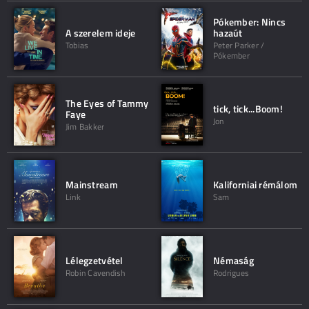
Pókember: Nincs
A szerelem ideje
hazaút
Tobias
Peter Parker /
Pókember
The Eyes of Tammy
tick, tick...Boom!
Faye
Jon
Jim Bakker
Mainstream
Kaliforniai rémálom
Link
Sam
Lélegzetvétel
Némaság
Robin Cavendish
Rodrigues