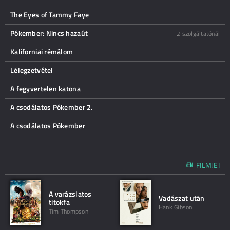
The Eyes of Tammy Faye
Pókember: Nincs hazaút
2 szolgáltatónál
Kaliforniai rémálom
Lélegzetvétel
A fegyvertelen katona
A csodálatos Pókember 2.
A csodálatos Pókember
FILMJEI
A varázslatos
Vadászat után
titokfa
Hank Gibson
Tim Thompson