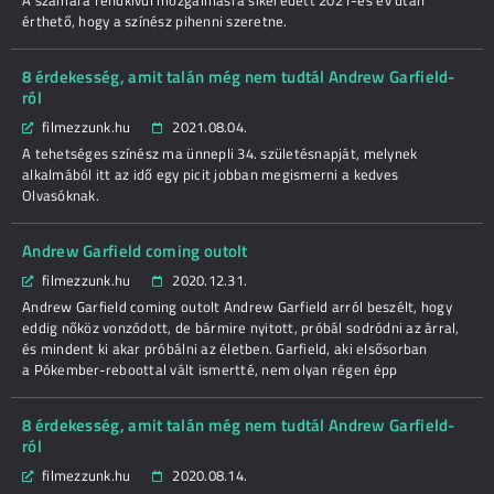
A számára rendkívül mozgalmasra sikeredett 2021-es év után
érthető, hogy a színész pihenni szeretne.
8 érdekesség, amit talán még nem tudtál Andrew Garfield-
ról
filmezzunk.hu
2021.08.04.
A tehetséges színész ma ünnepli 34. születésnapját, melynek
alkalmából itt az idő egy picit jobban megismerni a kedves
Olvasóknak.
Andrew Garfield coming outolt
filmezzunk.hu
2020.12.31.
Andrew Garfield coming outolt Andrew Garfield arról beszélt, hogy
eddig nőköz vonzódott, de bármire nyitott, próbál sodródni az árral,
és mindent ki akar próbálni az életben. Garfield, aki elsősorban
a Pókember-reboottal vált ismertté, nem olyan régen épp
8 érdekesség, amit talán még nem tudtál Andrew Garfield-
ról
filmezzunk.hu
2020.08.14.