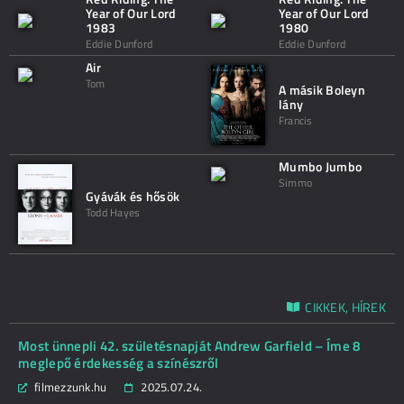
Year of Our Lord
Year of Our Lord
1983
1980
Eddie Dunford
Eddie Dunford
Air
Tom
A másik Boleyn
lány
Francis
Mumbo Jumbo
Simmo
Gyávák és hősök
Todd Hayes
CIKKEK, HÍREK
Most ünnepli 42. születésnapját Andrew Garfield – Íme 8
meglepő érdekesség a színészről
filmezzunk.hu
2025.07.24.