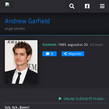
Andrew Garfield
angol színész
Született:
1983. augusztus 20.
(42 éves)
0
Megosztás
ONLINE ELÉRHETŐ FILMJEI
tick, tick...Boom!