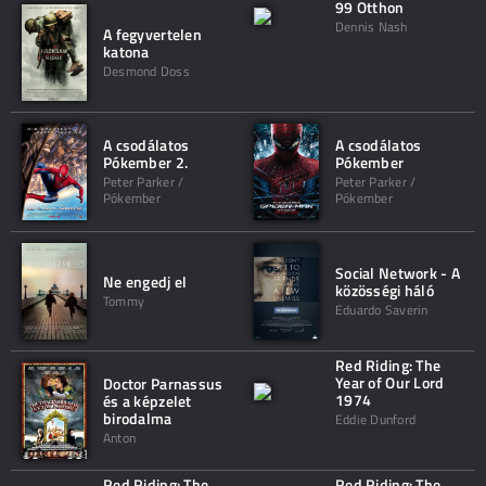
99 Otthon
Dennis Nash
A fegyvertelen
katona
Desmond Doss
A csodálatos
A csodálatos
Pókember 2.
Pókember
Peter Parker /
Peter Parker /
Pókember
Pókember
Social Network - A
Ne engedj el
közösségi háló
Tommy
Eduardo Saverin
Red Riding: The
Year of Our Lord
Doctor Parnassus
1974
és a képzelet
birodalma
Eddie Dunford
Anton
Red Riding: The
Red Riding: The