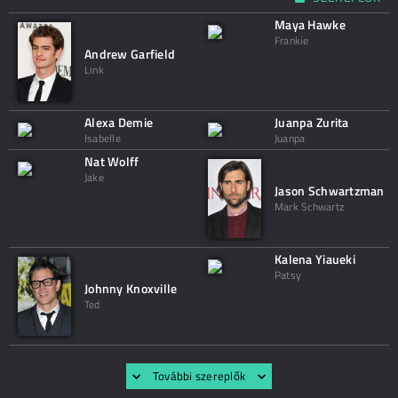
Maya Hawke
Frankie
Andrew Garfield
Link
Alexa Demie
Juanpa Zurita
Isabelle
Juanpa
Nat Wolff
Jake
Jason Schwartzman
Mark Schwartz
Kalena Yiaueki
Patsy
Johnny Knoxville
Ted
További szereplők