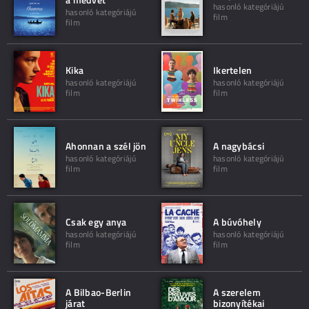
hasonló kategóriájú
hasonló kategóriájú
film
film
Kika
Ikertelen
hasonló kategóriájú
hasonló kategóriájú
film
film
Ahonnan a szél jön
A nagybácsi
hasonló kategóriájú
hasonló kategóriájú
film
film
Csak egy anya
A búvóhely
hasonló kategóriájú
hasonló kategóriájú
film
film
A Bilbao-Berlin
A szerelem
járat
bizonyítékai