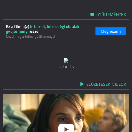
GYŰJTEMÉNYEK
Ez a film a(z)
Internet, közösségi oldalak
gyűjtemény
része
Megnézem
Nézd meg a teljes gyűjteményt!
HIRDETÉS
ELŐZETESEK, VIDEÓK