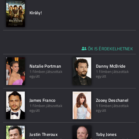
Király!
ŐK IS ÉRDEKELHETNEK
Natalie Portman
Danny McBride
1 filmben játszottak
1 filmben játszottak
együtt
együtt
James Franco
Zooey Deschanel
1 filmben játszottak
1 filmben játszottak
együtt
együtt
Justin Theroux
Toby Jones