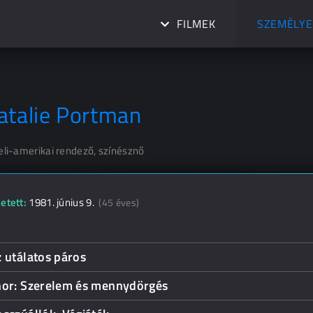
FILMEK
SZEMÉLYE
atalie Portman
eli-amerikai rendező, színésznő
etett:
1981. június 9.
(45 éves)
 utálatos páros
hor: Szerelem és mennydörgés