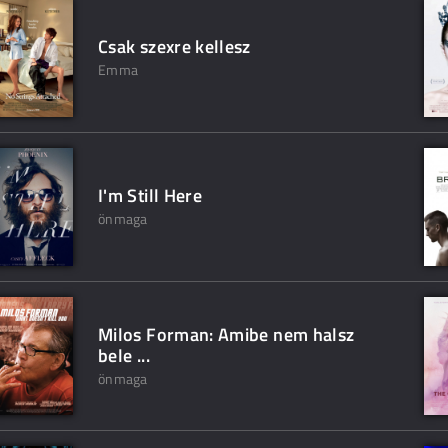
Csak szexre kellesz
Emma
I'm Still Here
önmaga
Milos Forman: Amibe nem halsz
bele ...
önmaga