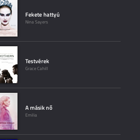
Fekete hattyú
Nina Sayers
Testvérek
Grace Cahill
A másik nő
Emilia