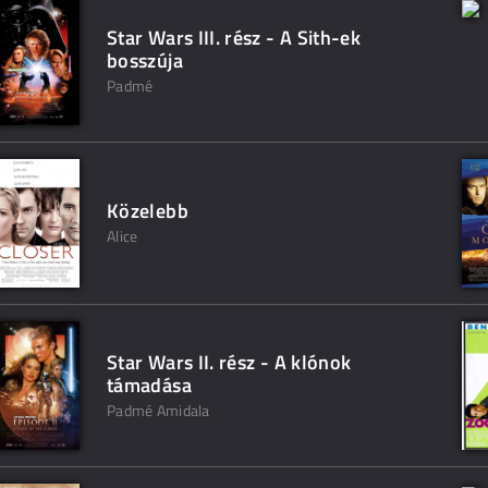
Star Wars III. rész - A Sith-ek
bosszúja
Padmé
Közelebb
Alice
Star Wars II. rész - A klónok
támadása
Padmé Amidala