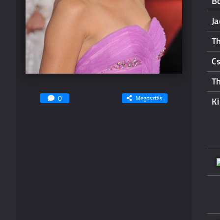
Bo
Ja
Th
Cs
T
0
Megosztás
Ki