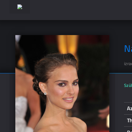
N
izra
Szül
Az
T