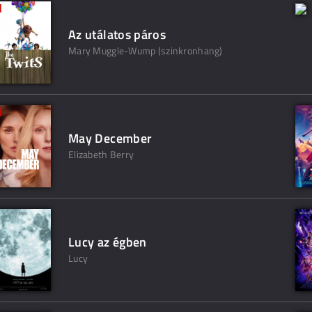
Az utálatos páros
Mary Muggle-Wump (szinkronhang)
May December
Elizabeth Berry
Lucy az égben
Lucy