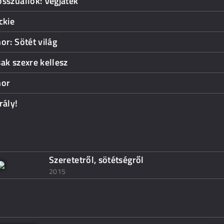
sszúállók: Végjáték
ckie
or: Sötét világ
ak szexre kellesz
hor
rály!
Szeretetről, sötétségről
2015