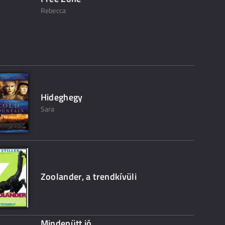
Rebecca
Hideghegy
Sara
Zoolander, a trendkívüli
Mindenütt jó