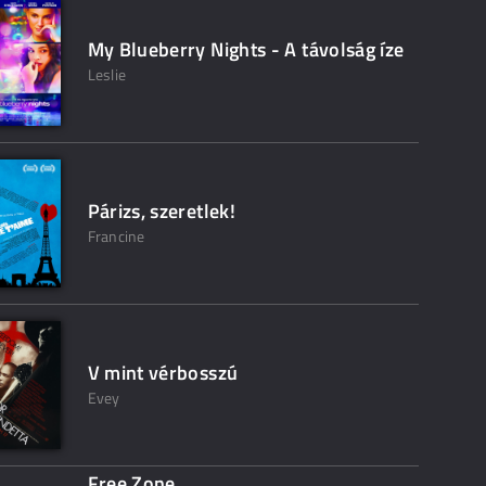
My Blueberry Nights - A távolság íze
Leslie
Párizs, szeretlek!
Francine
V mint vérbosszú
Evey
Free Zone