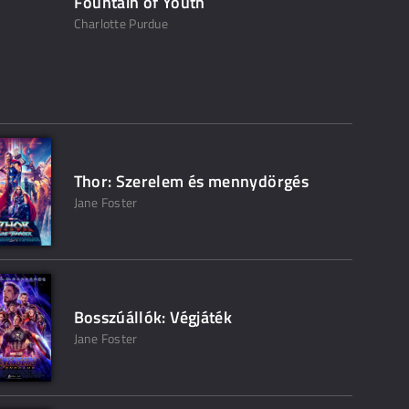
Fountain of Youth
Charlotte Purdue
Thor: Szerelem és mennydörgés
Jane Foster
Bosszúállók: Végjáték
Jane Foster