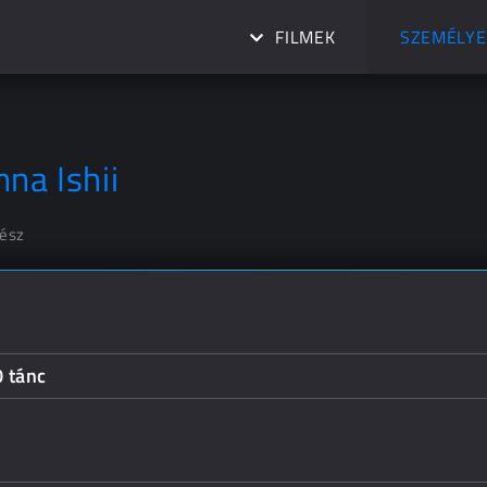
FILMEK
SZEMÉLYE
nna Ishii
nész
0 tánc