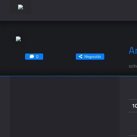
A
0
Megosztás
szí
1