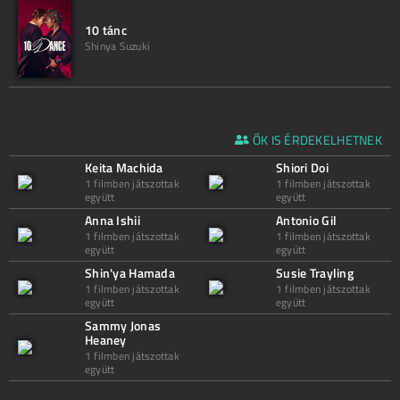
10 tánc
Shinya Suzuki
ŐK IS ÉRDEKELHETNEK
Keita Machida
Shiori Doi
1 filmben játszottak
1 filmben játszottak
együtt
együtt
Anna Ishii
Antonio Gil
1 filmben játszottak
1 filmben játszottak
együtt
együtt
Shin'ya Hamada
Susie Trayling
1 filmben játszottak
1 filmben játszottak
együtt
együtt
Sammy Jonas
Heaney
1 filmben játszottak
együtt