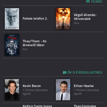
FILMJEI
Végső állomás:
Fekete telefon 2.
Vérvonalak
Julia
They/Them - Az
átnevelő tábor
Kim
ŐK IS ÉRDEKELHETNEK
Kevin Bacon
Ethan Hawke
1 filmben játszottak
1 filmben játszottak
együtt
együtt
Kaitlyn Santa Juana
Theo Germaine