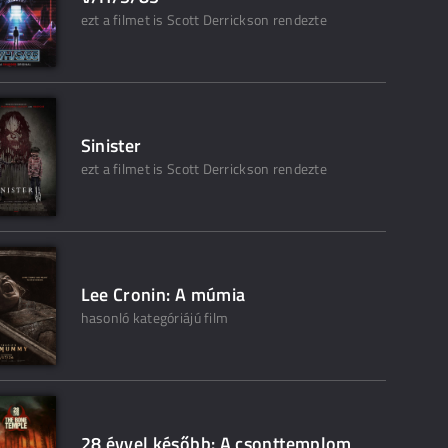
ezt a filmet is Scott Derrickson rendezte
Sinister
ezt a filmet is Scott Derrickson rendezte
Lee Cronin: A múmia
hasonló kategóriájú film
28 évvel később: A csonttemplom