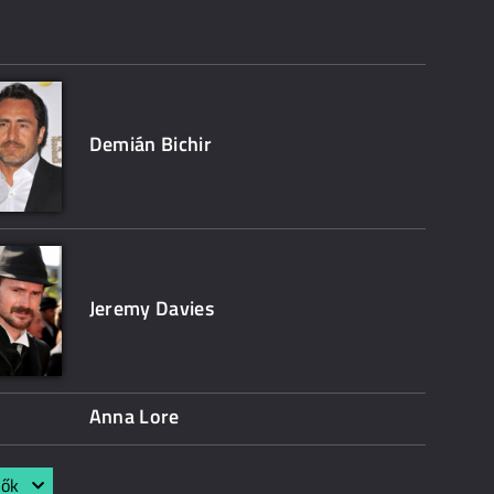
Demián Bichir
Jeremy Davies
Anna Lore
lők