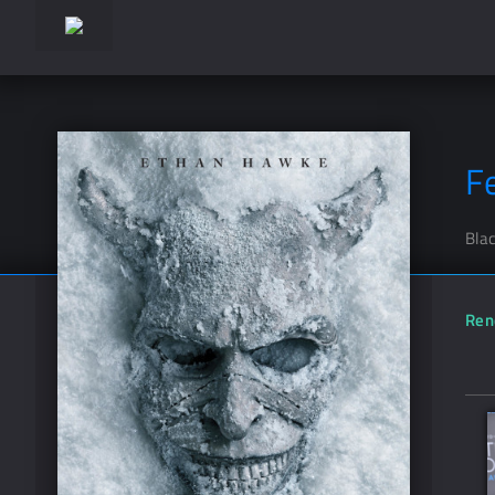
F
Bla
Ren