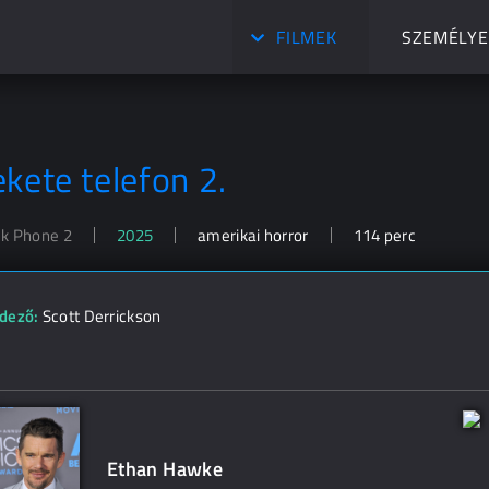
FILMEK
SZEMÉLYE
ekete telefon 2.
ck Phone 2
2025
amerikai horror
114 perc
dező:
Scott Derrickson
Ethan Hawke