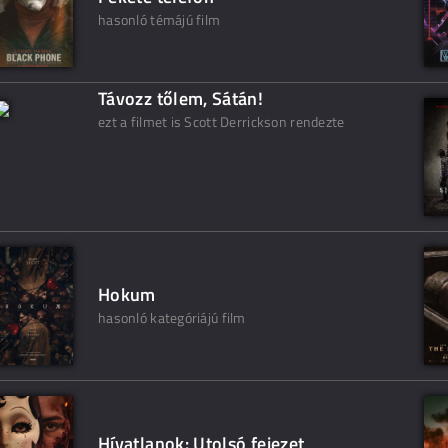
hasonló témájú film
Távozz tőlem, Sátán!
ezt a filmet is Scott Derrickson rendezte
Hokum
hasonló kategóriájú film
Hívatlanok: Utolsó fejezet