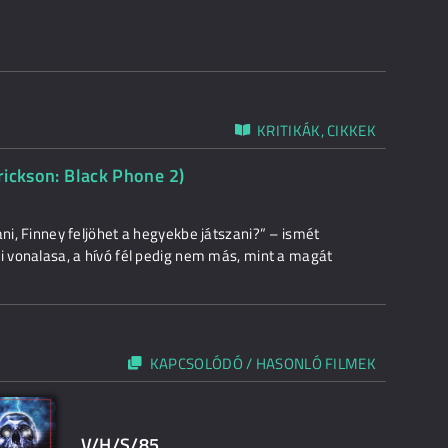
KRITIKÁK, CIKKEK
rrickson: Black Phone 2)
ani, Finney feljöhet a hegyekbe játszani?” – ismét
i vonalasa, a hívó fél pedig nem más, mint a magát
KAPCSOLÓDÓ / HASONLÓ FILMEK
V/H/S/85