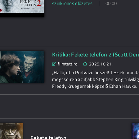
szinkronos előzetes
00:00
Kritika: Fekete telefon 2 (Scott De
filmtett.ro
2025.10.21.
„Halló, itt a Portyázó beszél! Tessék mond
megcsörren az ifjabb Stephen King túlvilág
Freddy Kruegernek képzelő Ethan Hawke.
Fekete telefon