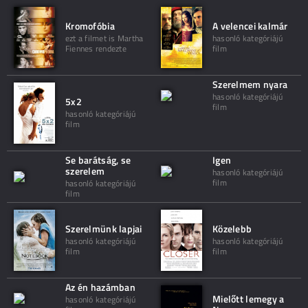
Kromofóbia
A velencei kalmár
ezt a filmet is Martha
hasonló kategóriájú
Fiennes rendezte
film
Szerelmem nyara
hasonló kategóriájú
5x2
film
hasonló kategóriájú
film
Se barátság, se
Igen
szerelem
hasonló kategóriájú
film
hasonló kategóriájú
film
Szerelmünk lapjai
Közelebb
hasonló kategóriájú
hasonló kategóriájú
film
film
Az én hazámban
Mielőtt lemegy a
hasonló kategóriájú