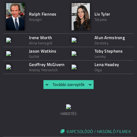
Ralph Fiennes
Liv Tyler
Anyegin
Tatyana
Irene Worth
Alun Armstrong
Alina hercegnő
Zaretsky
Jason Watkins
Toby Stephens
Guillot
Lensky
Geoffrey McGivern
Lena Headey
Andrey Petrovitch
Olga
További szereplők
HIRDETÉS
KAPCSOLÓDÓ / HASONLÓ FILMEK