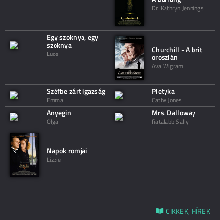
Dr. Kathryn Jennings
Egy szoknya, egy
szoknya
Churchill - A brit
Luce
oroszlán
Ava Wigram
Széfbe zárt igazság
Pletyka
Emma
Cathy Jones
Anyegin
Mrs. Dalloway
Olga
fiatalabb Sally
Napok romjai
Lizzie
CIKKEK, HÍREK