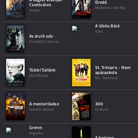
Dredd
Csontváros
Madeline / Ma-Ma
Jocelyn
A Vörös Báró
Käte
Az áruló szív
Elizabeth Clemson
St. Trinian's - Nem
Tükör/Szilánk
apácazárda
Gina McVey
Ms. Dickinson
A mesterlövész
300
Annette Ballard
királyné
Grimm
Angelika
A barlang