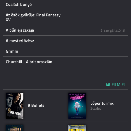
Családi bunyó
Az ősök gyűrűje: Final Fantasy
XV
A bűn éjszakája
2 szolgáltatónál
A mesterlövész
Grimm
Churchill - A brit oroszlán
FILMJEI
Lőpor turmix
9 Bullets
Scarlet