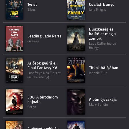
Twist
Családi bunyó
Sikes
Julia Knight
Büszkeség és
balítélet meg a
Leading Lady Parts
zombik
önmaga
Lady Catherine de
Bourgh
Az ősök gyűrűje:
Final Fantasy XV
Titkok hálójában
Lunafreya Nox Fleuret
Jeannie Ellis
(szinkronhang)
300: A birodalom
A bűn éjszakája
hajnala
Mary Sandin
Gorgo
A végzet ereklyéi: