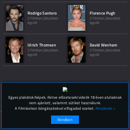
Rodrigo Santoro
Florence Pugh
2 filmben játszottak
2 filmben játszottak
együtt
együtt
Ulrich Thomsen
David Wenham
2 filmben játszottak
2 filmben játszottak
együtt
együtt
Hozzászólások (
0
)
Egyes plakátok/képek, illetve előzetesek/videók 18 éven aluliaknak
nem ajánlott, valamint sütiket használunk.
A Filmlexikon böngészésével elfogadod ezeket.
Részletek »
© Filmlexikon 2019-2026
Kapcsolat, impresszum
Rendben
Értesítési beállítások