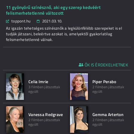
11 gyönyörű színésznő, aki egy szerep kedvéért
felismerhetetlenné változott
toppont.hu
2021.03.10.
Az igazán tehetséges színésznők a legkülönfélébb szerepeket is el
tudják játszani, beleértve azokat is, amelyektől gyakorlatilag
felismerhetetlenné válnak.
ŐK IS ÉRDEKELHETNEK
Celia Imrie
Piper Perabo
3 filmben játszottak
2 filmben játszottak
együtt
együtt
Vanessa Redgrave
Gemma Arterton
2 filmben játszottak
2 filmben játszottak
együtt
együtt