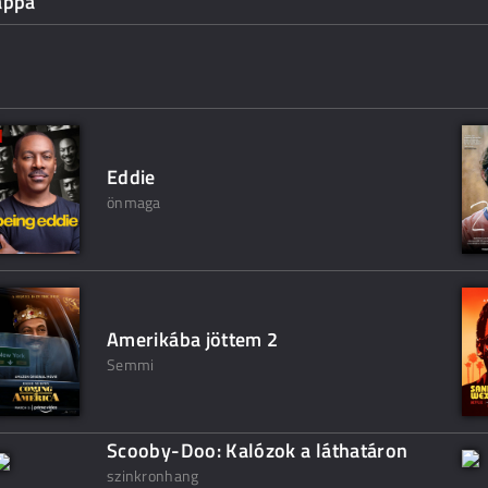
appa
Eddie
önmaga
Amerikába jöttem 2
Semmi
Scooby-Doo: Kalózok a láthatáron
szinkronhang