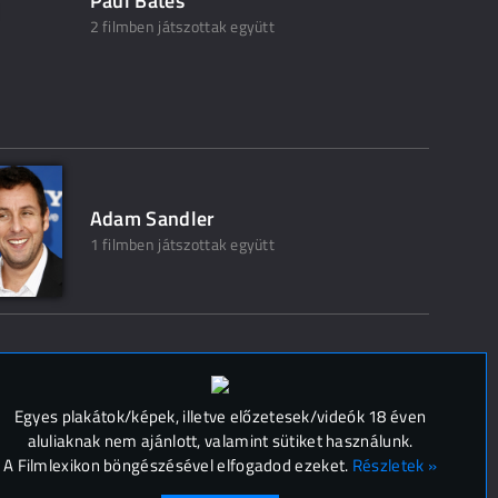
Paul Bates
2 filmben játszottak együtt
Adam Sandler
1 filmben játszottak együtt
 (
0
)
Egyes plakátok/képek, illetve előzetesek/videók 18 éven
aluliaknak nem ajánlott, valamint sütiket használunk.
A Filmlexikon böngészésével elfogadod ezeket.
Részletek »