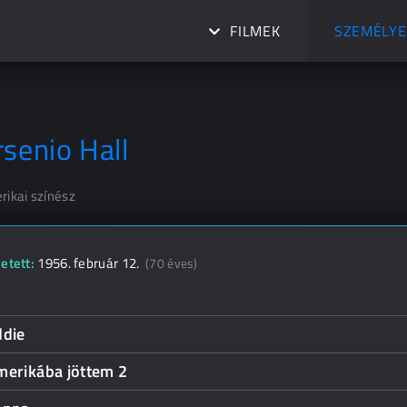
FILMEK
SZEMÉLYE
rsenio Hall
rikai színész
etett:
1956. február 12.
(70 éves)
ddie
merikába jöttem 2