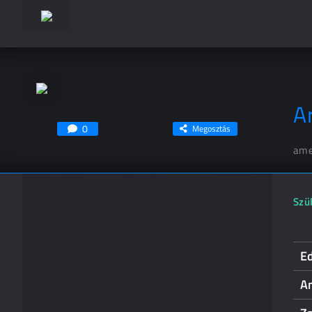
A
0
Megosztás
ame
Szül
E
A