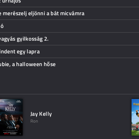
 űrhajós
 merészelj eljönni a bát micvámra
eó
agyás gyilkosság 2.
indent egy lapra
ubie, a halloween hőse
Jay Kelly
Ron