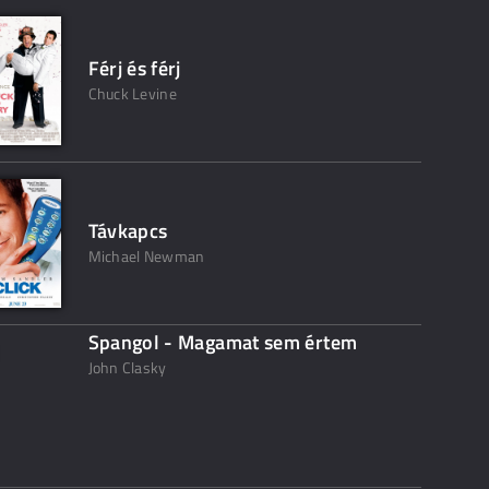
Férj és férj
Chuck Levine
Távkapcs
Michael Newman
Spangol - Magamat sem értem
John Clasky