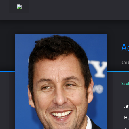
A
ame
Szül
Ja
Ha