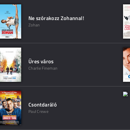
Ne szórakozz Zohannal!
Zohan
Üres város
Charlie Fineman
Csontdaráló
Paul Crewe