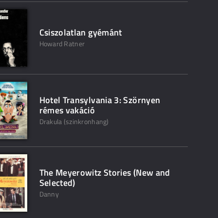
Csiszolatlan gyémánt
Howard Ratner
Hotel Transylvania 3: Szörnyen
rémes vakáció
Drakula (szinkronhang)
The Meyerowitz Stories (New and
Selected)
Danny