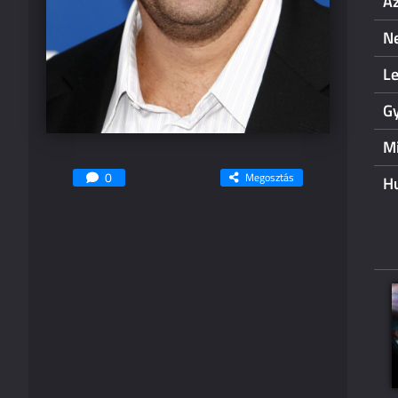
Az
Ne
L
Gy
M
0
Megosztás
H