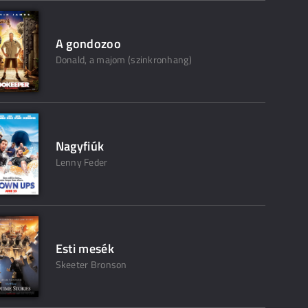
A gondozoo
Donald, a majom (szinkronhang)
Nagyfiúk
Lenny Feder
Esti mesék
Skeeter Bronson