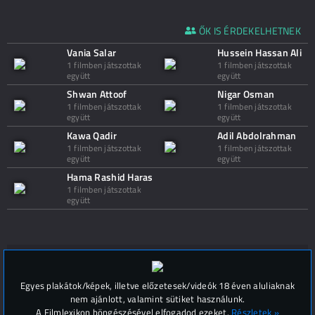
ŐK IS ÉRDEKELHETNEK
Vania Salar
Hussein Hassan Ali
1 filmben játszottak
1 filmben játszottak
együtt
együtt
Shwan Attoof
Nigar Osman
1 filmben játszottak
1 filmben játszottak
együtt
együtt
Kawa Qadir
Adil Abdolrahman
1 filmben játszottak
1 filmben játszottak
együtt
együtt
Hama Rashid Haras
1 filmben játszottak
együtt
Hozzászólások (
0
)
Egyes plakátok/képek, illetve előzetesek/videók 18 éven aluliaknak
nem ajánlott, valamint sütiket használunk.
A Filmlexikon böngészésével elfogadod ezeket.
Részletek »