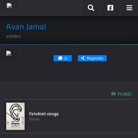
Avan Jamal
színész
0
Megosztás
FILMJEI
Felvételi vizsga
Shilan