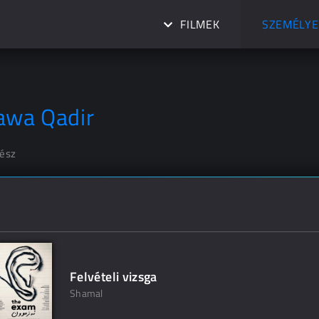
FILMEK
SZEMÉLYE
awa Qadir
nész
Felvételi vizsga
Shamal