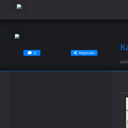
K
0
Megosztás
szí