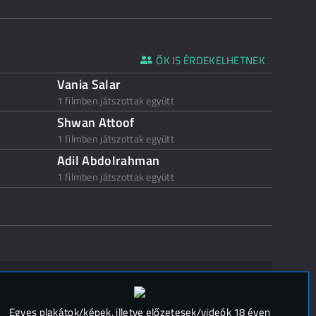
ŐK IS ÉRDEKELHETNEK
Vania Salar
1 filmben játszottak együtt
Shwan Attoof
1 filmben játszottak együtt
Adil Abdolrahman
1 filmben játszottak együtt
 (
0
)
Egyes plakátok/képek, illetve előzetesek/videók 18 éven