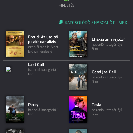
HIRDETÉS
KAPCSOLÓDÓ / HASONLÓ FILMEK
Freud: Az utolsó
El akartam rejtőzni
pszichoanalízis
hasonló kategóriájú
ezt a filmet is Matt
film
Brown rendezte
Last Call
hasonló kategóriájú
Good Joe Bell
film
hasonló kategóriájú
film
Percy
Tesla
hasonló kategóriájú
hasonló kategóriájú
film
film