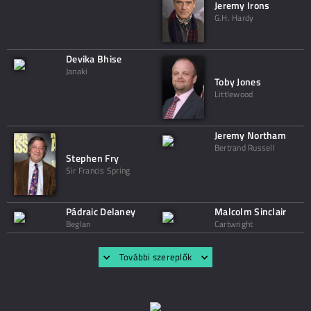
Jeremy Irons
G.H. Hardy
Devika Bhise
Janaki
Toby Jones
Littlewood
Jeremy Northam
Bertrand Russell
Stephen Fry
Sir Francis Spring
Pádraic Delaney
Malcolm Sinclair
Beglan
Cartwright
További szereplők