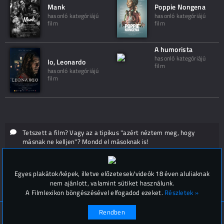
Mank
Poppie Nongena
hasonló kategóriájú
hasonló kategóriájú
film
film
A humorista
hasonló kategóriájú
Io, Leonardo
film
hasonló kategóriájú
film
Tetszett a film? Vagy az a tipikus "azért néztem meg, hogy
másnak ne kelljen"? Mondd el másoknak is!
Hozzászólások (
0
)
Egyes plakátok/képek, illetve előzetesek/videók 18 éven aluliaknak
nem ajánlott, valamint sütiket használunk.
A Filmlexikon böngészésével elfogadod ezeket.
Részletek »
Rendben
© Filmlexikon 2019-2026
Kapcsolat, impresszum
Értesítési beállítások