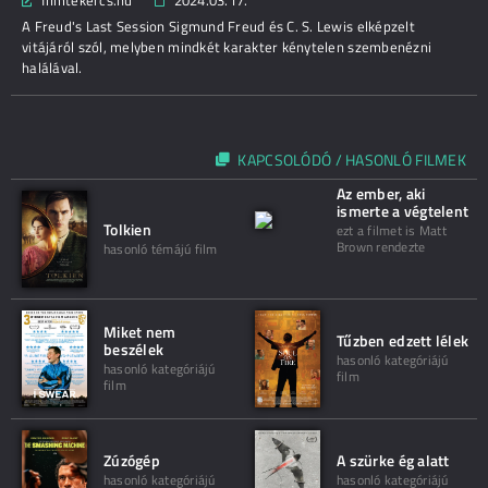
filmtekercs.hu
2024.03.17.
A Freud's Last Session Sigmund Freud és C. S. Lewis elképzelt
vitájáról szól, melyben mindkét karakter kénytelen szembenézni
halálával.
KAPCSOLÓDÓ / HASONLÓ FILMEK
Az ember, aki
ismerte a végtelent
Tolkien
ezt a filmet is Matt
Brown rendezte
hasonló témájú film
Miket nem
Tűzben edzett lélek
beszélek
hasonló kategóriájú
hasonló kategóriájú
film
film
Zúzógép
A szürke ég alatt
hasonló kategóriájú
hasonló kategóriájú