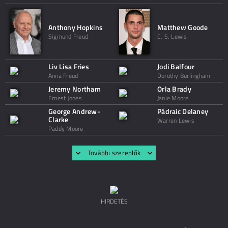
Anthony Hopkins
Matthew Goode
Sigmund Freud
C. S. Lewis
Liv Lisa Fries
Jodi Balfour
Anna Freud
Dorothy Burlingham
Jeremy Northam
Orla Brady
Ernest Jones
Janie Moore
George Andrew-
Pádraic Delaney
Clarke
Warren Lewis
Paddy Moore
További szereplők
HIRDETÉS