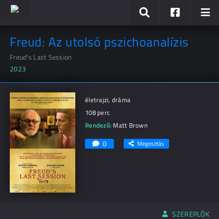
Freud: Az utolsó pszichoanalízis
Freud's Last Session
2023
életrajzi, dráma
108 perc
Rendező:
Matt Brown
0
Megosztás
SZEREPLŐK