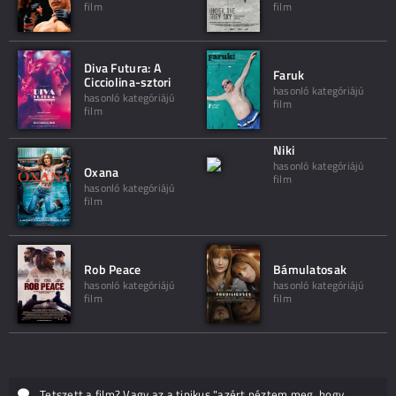
film
film
Diva Futura: A
Faruk
Cicciolina-sztori
hasonló kategóriájú
hasonló kategóriájú
film
film
Niki
hasonló kategóriájú
Oxana
film
hasonló kategóriájú
film
Rob Peace
Bámulatosak
hasonló kategóriájú
hasonló kategóriájú
film
film
Tetszett a film? Vagy az a tipikus "azért néztem meg, hogy