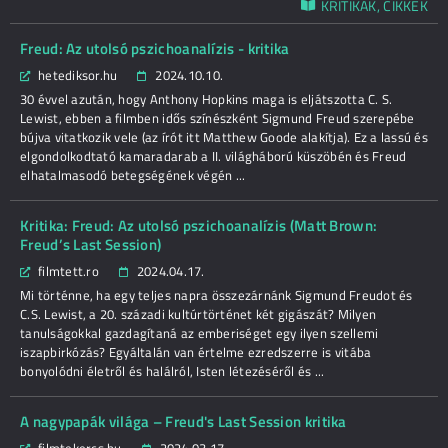
KRITIKÁK, CIKKEK
Freud: Az utolsó pszichoanalízis - kritika
hetediksor.hu
2024.10.10.
30 évvel azután, hogy Anthony Hopkins maga is eljátszotta C. S.
Lewist, ebben a filmben idős színészként Sigmund Freud szerepébe
bújva vitatkozik vele (az írót itt Matthew Goode alakítja). Ez a lassú és
elgondolkodtató kamaradarab a II. világháború küszöbén és Freud
elhatalmasodó betegségének végén ...
Kritika: Freud: Az utolsó pszichoanalízis (Matt Brown:
Freud’s Last Session)
filmtett.ro
2024.04.17.
Mi történne, ha egy teljes napra összezárnánk Sigmund Freudot és
C.S. Lewist, a 20. századi kultúrtörténet két gigászát? Milyen
tanulságokkal gazdagítaná az emberiséget egy ilyen szellemi
iszapbirkózás? Egyáltalán van értelme ezredszerre is vitába
bonyolódni életről és halálról, Isten létezéséről és ...
A nagypapák világa – Freud's Last Session kritika