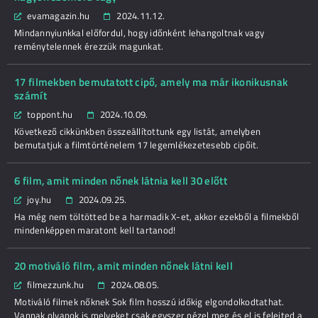
evamagazin.hu
2024.11.12.
Mindannyiunkkal előfordul, hogy időnként lehangoltnak vagy
reménytelennek érezzük magunkat.
17 filmekben bemutatott cipő, amely ma már ikonikusnak
számít
toppont.hu
2024.10.09.
Következő cikkünkben összeállítottunk egy listát, amelyben
bemutatjuk a filmtörténelem 17 legemlékezetesebb cipőit.
6 film, amit minden nőnek látnia kell 30 előtt
joy.hu
2024.09.25.
Ha még nem töltötted be a harmadik X-et, akkor ezekből a filmekből
mindenképpen maratont kell tartanod!
20 motiváló film, amit minden nőnek látni kell
filmezzunk.hu
2024.08.05.
Motiváló filmek nőknek Sok film hosszú időkig elgondolkodtathat.
Vannak olyanok is melyeket csak egyszer nézel meg és el is felejted a