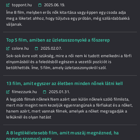
toppont.hu
2025.06.19.
Íme 8 film, melyben erős nők kitartása vagy éppen egy csoda adja
meg a löketet ahhoz, hogy túljutva egy próbán, még szilárdabbakká
váljanak.
Top 5 film, amiben az üzletasszonyoké a főszerep
colore.hu
2025.02.07.
Sok-sok évre volt szükség, mire a női nem ki tudott emelkedni a férfi
elnyomásból és a feledésből egészen a vezetői pozíciót is
betölthették. Íme, 5 film, amely üzletasszonyokról szól.
13 film, amit egyszer az életben minden nőnek látni kell
filmezzunk.hu
2025.01.31.
A legjobb filmek nőknek Nem azért van külön nőknek szóló filmlista,
mert már megint nem kezeljük egyenrangúnak a férfiakat és a nőket,
hanem azért, mert vannak filmek, amelyek a nőket megragadják a
lelküknél és olyan hatást
A 8 legtökéletesebb film, amit muszáj megnézned, ha
nagyon szomorú vagy