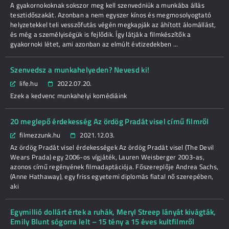
A gyakornokoknak sokszor meg kell szenvedniük a munkába állás
tesztidőszakát. Azonban a nem egyszer kínos és megmosolyogtató
helyzetekkel teli vesszőfutás végén megkapják az áhított álomállást,
és még a személyiségük is fejlődik. Így látják a filmkészítők a
gyakornoki létet, ami azonban az elmúlt évtizedekben ...
Szenvedsz a munkahelyeden? Nevesd ki!
life.hu
2022.07.20.
Ezek a kedvenc munkahelyi komédiáink
20 meglepő érdekesség Az ördög Pradát visel című filmről
filmezzunk.hu
2021.12.03.
Az ördög Pradát visel érdekességek Az ördög Pradát visel (The Devil
Wears Prada) egy 2006-os vígjáték, Lauren Weisberger 2003-as,
azonos című regényének filmadaptációja. Főszereplője Andrea Sachs,
(Anne Hathaway), egy friss egyetemi diplomás fiatal nő szerepében,
aki
Egymillió dollárt értek a ruhák, Meryl Streep lányát kivágták,
Emily Blunt sógorra lelt – 15 tény a 15 éves kultfilmről