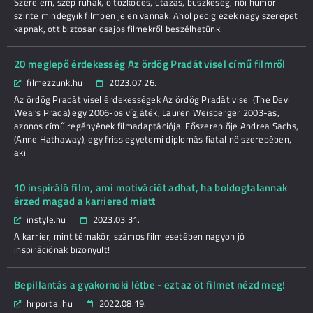
Szerelem, szép ruhák, öltözködés, utazás, büszkeség, női humor
szinte mindegyik filmben jelen vannak. Ahol pedig ezek nagy szerepet
kapnak, ott biztosan csajos filmekről beszélhetünk.
20 meglepő érdekesség Az ördög Pradát visel című filmről
filmezzunk.hu
2023.07.26.
Az ördög Pradát visel érdekességek Az ördög Pradát visel (The Devil
Wears Prada) egy 2006-os vígjáték, Lauren Weisberger 2003-as,
azonos című regényének filmadaptációja. Főszereplője Andrea Sachs,
(Anne Hathaway), egy friss egyetemi diplomás fiatal nő szerepében,
aki
10 inspiráló film, ami motivációt adhat, ha boldogtalannak
érzed magad a karriered miatt
instyle.hu
2023.03.31.
A karrier, mint témakör, számos film esetében nagyon jó
inspirációnak bizonyult!
Bepillantás a gyakornoki létbe - ezt az öt filmet nézd meg!
hrportal.hu
2022.08.19.