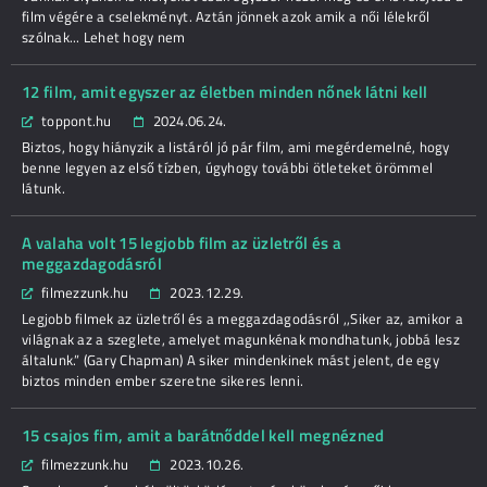
film végére a cselekményt. Aztán jönnek azok amik a női lélekről
szólnak... Lehet hogy nem
12 film, amit egyszer az életben minden nőnek látni kell
toppont.hu
2024.06.24.
Biztos, hogy hiányzik a listáról jó pár film, ami megérdemelné, hogy
benne legyen az első tízben, úgyhogy további ötleteket örömmel
látunk.
A valaha volt 15 legjobb film az üzletről és a
meggazdagodásról
filmezzunk.hu
2023.12.29.
Legjobb filmek az üzletről és a meggazdagodásról ,,Siker az, amikor a
világnak az a szeglete, amelyet magunkénak mondhatunk, jobbá lesz
általunk.” (Gary Chapman) A siker mindenkinek mást jelent, de egy
biztos minden ember szeretne sikeres lenni.
15 csajos fim, amit a barátnőddel kell megnézned
filmezzunk.hu
2023.10.26.