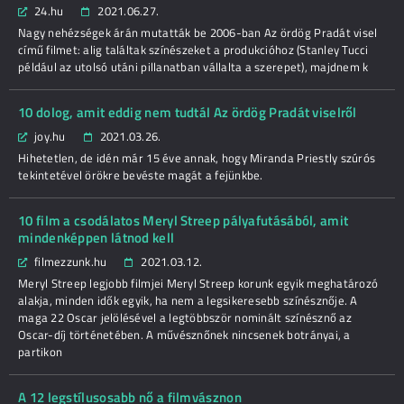
24.hu
2021.06.27.
Nagy nehézségek árán mutatták be 2006-ban Az ördög Pradát visel
című filmet: alig találtak színészeket a produkcióhoz (Stanley Tucci
például az utolsó utáni pillanatban vállalta a szerepet), majdnem k
10 dolog, amit eddig nem tudtál Az ördög Pradát viselről
joy.hu
2021.03.26.
Hihetetlen, de idén már 15 éve annak, hogy Miranda Priestly szúrós
tekintetével örökre bevéste magát a fejünkbe.
10 film a csodálatos Meryl Streep pályafutásából, amit
mindenképpen látnod kell
filmezzunk.hu
2021.03.12.
Meryl Streep legjobb filmjei Meryl Streep korunk egyik meghatározó
alakja, minden idők egyik, ha nem a legsikeresebb színésznője. A
maga 22 Oscar jelölésével a legtöbbször nominált színésznő az
Oscar-díj történetében. A művésznőnek nincsenek botrányai, a
partikon
A 12 legstílusosabb nő a filmvásznon