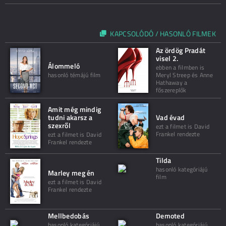
KAPCSOLÓDÓ / HASONLÓ FILMEK
Az ördög Pradát
visel 2.
Álommeló
ebben a filmben is
hasonló témájú film
Meryl Streep és Anne
Hathaway a
főszereplők
Amit még mindig
tudni akarsz a
Vad évad
szexről
ezt a filmet is David
Frankel rendezte
ezt a filmet is David
Frankel rendezte
Tilda
hasonló kategóriájú
Marley meg én
film
ezt a filmet is David
Frankel rendezte
Mellbedobás
Demoted
hasonló kategóriájú
hasonló kategóriájú