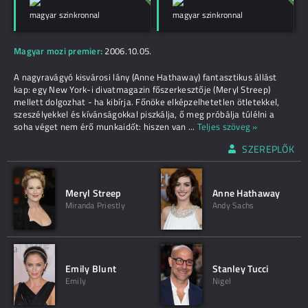
magyar szinkronnal
magyar szinkronnal
Magyar mozi premier:
2006.10.05.
A nagyravágyó kisvárosi lány (Anne Hathaway) fantasztikus állást
kap: egy New York-i divatmagazin főszerkesztője (Meryl Streep)
mellett dolgozhat - ha kibírja. Főnöke elképzelhetetlen ötletekkel,
szeszélyekkel és kívánságokkal piszkálja, ő meg próbálja túlélni a
soha véget nem érő munkaidốt: hiszen van
...
Teljes szöveg »
SZEREPLŐK
Meryl Streep
Anne Hathaway
Miranda Priestly
Andy Sachs
Emily Blunt
Stanley Tucci
Emily
Nigel