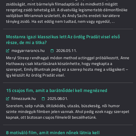
zsidóságát, mint bármelyik filmadaptáció és mindkettő mögött
rengeteg zsidó tehetség áll. A divatvilág legismertebb démonfőnöke
valójában Miriamnak született, és Andy Sachs eredeti karaktere
tényleg zsidó. Ha ezt eddig nem tudtad, nem vagy egyedül, ...
Mostanra igazi klasszikus lett Az ördög Pradát visel első
része, de mi a titka?
magyarnarancs.hu
2026.05.11.
Meryl Streep rendhagyó módon method actinggel próbálkozott, Anne
Hathaway csak kitartásának köszönhette, hogy megkapta a
szerepet, Emily Bluntnak pedig ez a szerep hozta meg a világsikert –
így készült Az ördög Pradát visel.
15 csajos fim, amit a barátnőddel kell megnézned
filmezzunk.hu
2025.08.01.
Szerelem, szép ruhák, öltözködés, utazás, büszkeség, női humor
szinte mindegyik filmben jelen vannak. Ahol pedig ezek nagy szerepet
kapnak, ott biztosan csajos filmekről beszélhetünk.
8 motiváló film, amit minden nőnek látnia kell