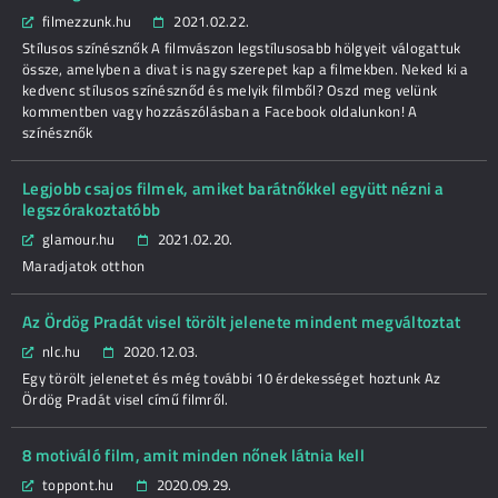
filmezzunk.hu
2021.02.22.
Stílusos színésznők A filmvászon legstílusosabb hölgyeit válogattuk
össze, amelyben a divat is nagy szerepet kap a filmekben. Neked ki a
kedvenc stílusos színésznőd és melyik filmből? Oszd meg velünk
kommentben vagy hozzászólásban a Facebook oldalunkon! A
színésznők
Legjobb csajos filmek, amiket barátnőkkel együtt nézni a
legszórakoztatóbb
glamour.hu
2021.02.20.
Maradjatok otthon
Az Ördög Pradát visel törölt jelenete mindent megváltoztat
nlc.hu
2020.12.03.
Egy törölt jelenetet és még további 10 érdekességet hoztunk Az
Ördög Pradát visel című filmről.
8 motiváló film, amit minden nőnek látnia kell
toppont.hu
2020.09.29.