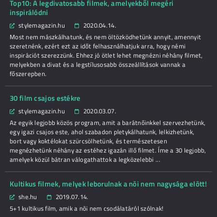
Top10: A legdivatosabb filmek, amelyekből megéri
inspirálódni
stylemagazin.hu
2020.04.14.
Most nem mászkálhatunk, és nem öltözködhetünk annyit, amennyit
szeretnénk, ezért ezt az időt felhasználhatjuk arra, hogy némi
inspirációt szerezzünk. Ehhez jó ötlet lehet megnézni néhány filmet,
melyekben a divat és a legstílusosabb összeállítások vannak a
főszerepben.
30 film csajos estékre
stylemagazin.hu
2020.03.07.
Az egyik legjobb közös program, amit a barátnőinkkel szervezhetünk,
egy igazi csajos este, ahol szabadon pletykálhatunk, lelkizhetünk,
bort vagy koktélokat szürcsölhetünk, és természetesen
megnézhetünk néhány az estéhez igazán illő filmet. Íme a 30 legjobb,
amelyek közül bátran válogathattok a legközelebbi ...
Kultikus filmek, melyek leborulnak a nõi nem nagysága elõtt!
she.hu
2019.07.14.
5+1 kultikus film, amik a nõi nem csodálatáról szólnak!