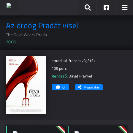
Az ördög Pradát visel
The Devil Wears Prada
2006
amerikai-francia vígjáték
109 perc
Rendező:
David Frankel
0
Megosztás