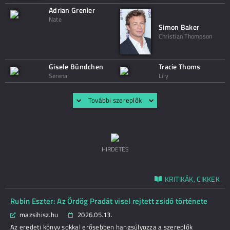
Adrian Grenier
Nate
Simon Baker
Christian Thompson
Gisele Bündchen
Tracie Thoms
Serena
Lily
További szereplők
HIRDETÉS
KRITIKÁK, CIKKEK
Rubin Eszter: Az Ördög Pradát visel rejtett zsidó története
mazsihisz.hu
2026.05.13.
Az eredeti könyv sokkal erősebben hangsúlyozza a szereplők