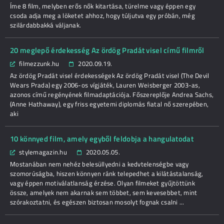
Íme 8 film, melyben erős nők kitartása, türelme vagy éppen egy
csoda adja meg a löketet ahhoz, hogy túljutva egy próbán, még
szilárdabbakká váljanak.
20 meglepő érdekesség Az ördög Pradát visel című filmről
filmezzunk.hu
2020.09.19.
Az ördög Pradát visel érdekességek Az ördög Pradát visel (The Devil
Wears Prada) egy 2006-os vígjáték, Lauren Weisberger 2003-as,
azonos című regényének filmadaptációja. Főszereplője Andrea Sachs,
(Anne Hathaway), egy friss egyetemi diplomás fiatal nő szerepében,
aki
10 könnyed film, amely egyből feldobja a hangulatodat
stylemagazin.hu
2020.05.05.
Mostanában nem nehéz belesüllyedni a kedvtelenségbe vagy
szomorúságba, hiszen könnyen ránk telepedhet a kilátástalanság,
vagy éppen motiválatlanság érzése. Olyan filmeket gyűjtöttünk
össze, amelyek nem akarnak sem többet, sem kevesebbet, mint
szórakoztatni, és egészen biztosan mosolyt fognak csalni ...