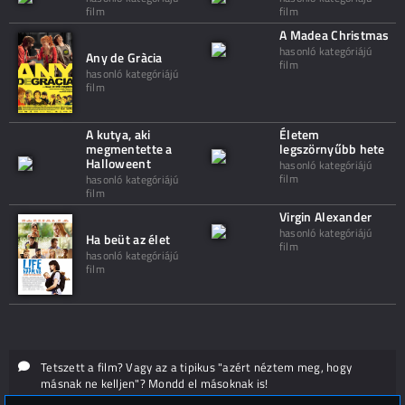
film
film
A Madea Christmas
hasonló kategóriájú
Any de Gràcia
film
hasonló kategóriájú
film
A kutya, aki
Életem
megmentette a
legszörnyűbb hete
Halloweent
hasonló kategóriájú
film
hasonló kategóriájú
film
Virgin Alexander
hasonló kategóriájú
Ha beüt az élet
film
hasonló kategóriájú
film
Tetszett a film? Vagy az a tipikus "azért néztem meg, hogy
másnak ne kelljen"? Mondd el másoknak is!