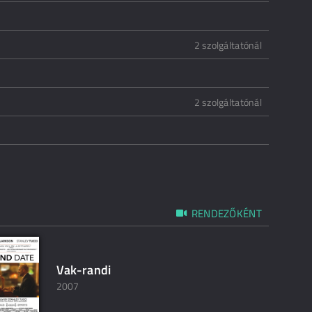
2 szolgáltatónál
2 szolgáltatónál
RENDEZŐKÉNT
Vak-randi
2007