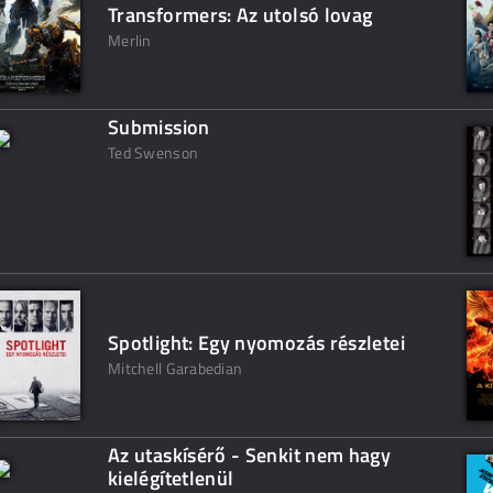
Transformers: Az utolsó lovag
Merlin
Submission
Ted Swenson
Spotlight: Egy nyomozás részletei
Mitchell Garabedian
Az utaskísérő - Senkit nem hagy
kielégítetlenül