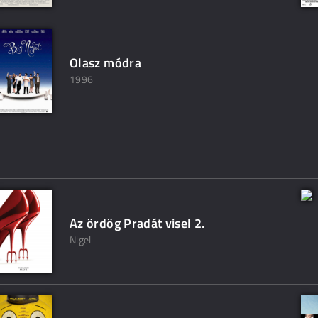
Olasz módra
1996
Az ördög Pradát visel 2.
Nigel