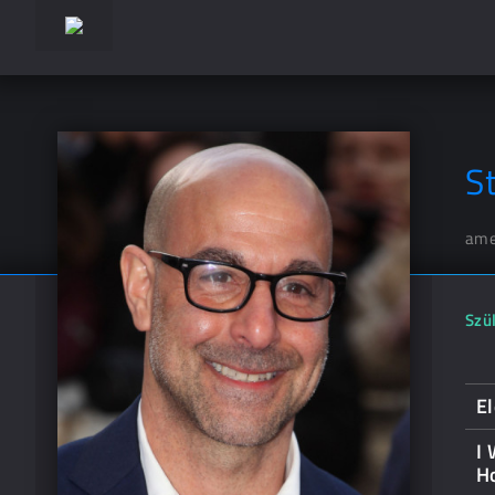
S
ame
Szül
El
I
H