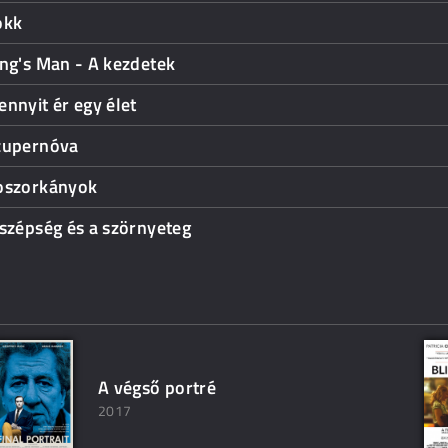
okk
ng's Man - A kezdetek
nnyit ér egy élet
zupernóva
oszorkányok
szépség és a szörnyeteg
A végső portré
2017