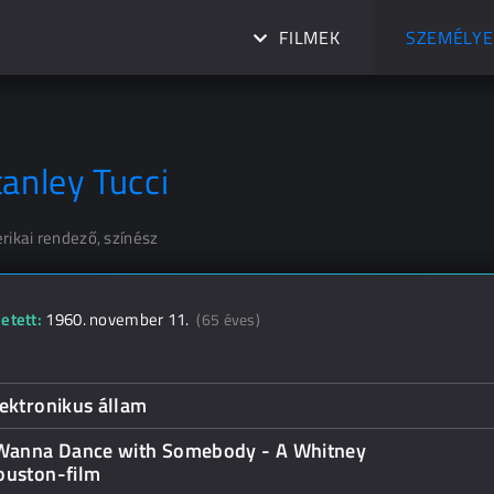
FILMEK
SZEMÉLYE
tanley Tucci
rikai rendező, színész
etett:
1960. november 11.
(65 éves)
ektronikus állam
 Wanna Dance with Somebody - A Whitney
ouston-film