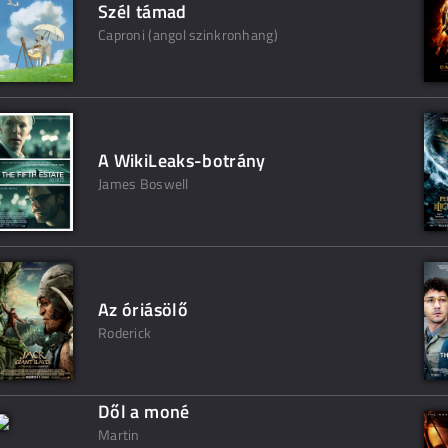
Szél támad
Caproni (angol szinkronhang)
A WikiLeaks-botrány
James Boswell
Az óriásölő
Roderick
Dől a moné
Martin