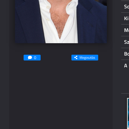
S
Ki
Me
S
B
0
Megosztás
A 