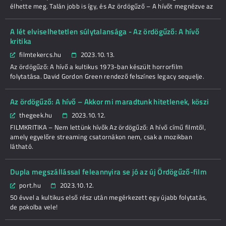
élhette meg. Talán jobb is így, és Az ördögűző – A hívőt megnézve az
A lét elviselhetetlen súlytalansága - Az ördögűző: A hívő
kritika
filmtekercs.hu
2023.10.13.
Az ördögűző: A hívő a kultikus 1973-ban készült horrorfilm
folytatása. David Gordon Green rendező felszínes legacy sequelje.
Az ördögűző: A hívő – Akkor mi maradtunk hitetlenek, köszi
thegeek.hu
2023.10.12.
FILMKRITIKA – Nem lettünk hívők Az ördögűző: A hívő című filmtől,
amely egyelőre streaming csatornákon nem, csak a mozikban
látható.
Dupla megszállással feleannyira se jó az új Ördögűző-film
port.hu
2023.10.12.
50 évvel a kultikus első rész után megérkezett egy újabb folytatás,
de pokolba vele!