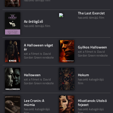
hasonló témájú film
The Last Exorcist
hasonló témájú film
Az ördögűző
hasonló témájú film
A Halloween véget
Gyilkos Halloween
ér
ezt a filmet is David
ezt a filmet is David
Gordon Green rendezte
Gordon Green rendezte
Halloween
Hokum
ezt a filmet is David
hasonló kategóriájú
Gordon Green rendezte
film
Lee Cronin: A
Hívatlanok: Utolsó
múmia
fejezet
hasonló kategóriájú
hasonló kategóriájú
film
film