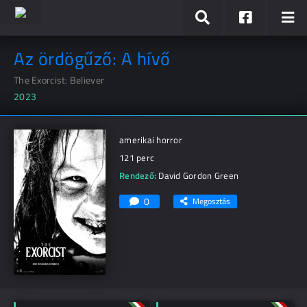
Az ördögűző: A hívő
The Exorcist: Believer
2023
amerikai horror
121 perc
Rendező:
David Gordon Green
0
Megosztás