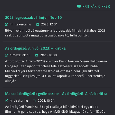
KRITIKÁK, CIKKEK
2023 legrosszabb filmjei | Top 10
filmtekercs.hu
2023.12.31.
Bőven volt miből válogatnunk a legrosszabb filmek listájához: 2023
csak úgy ontotta magából a csalódáskeltő, felháborító...
Az ördögűző: A hívő (2023) – Kritika
filmezzunk.hu
2023.10.30.
Az ördögűző: A hívő (2023) – Kritika David Gordon Green Halloween-
trilógiája után újabb franchise felélesztésére szegődött, habár
Michael Myers történetéről szóló alkotásai a pénzügyi sikertől
függetlenül elég lesújtó kritikákat kaptak. A rendező – horrorfilmjei
alapján –
Maszek ördögűzők gyülekezete - Az ördögűző: A hívő kritika
kritizator.hu
2023.10.21.
Az ördögűző franchise 5 tagú családja idén bővült ki egy újabb
filmmel. A gond csak az, hogy A hívőt élből kitagadnák a famíliából.