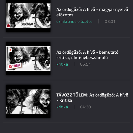
Az ördögűző: A hívő - magyar nyelvű
előzetes
szinkronos előzetes
03:01
Az ördögűző: A hívő - bemutató,
kritika, élménybeszámoló
kritika
05:54
TÁVOZZ TŐLEM: Az ördögűző: A hívő
- Kritika
kritika
04:30