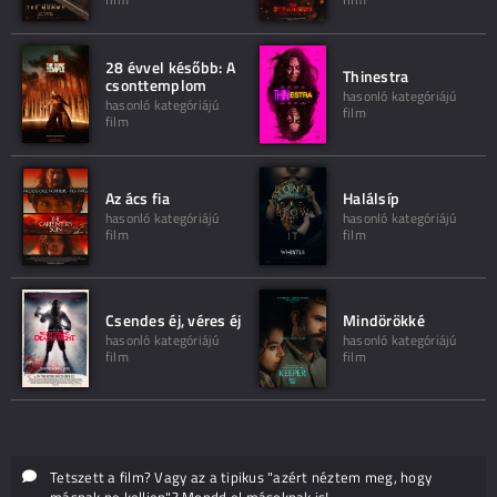
28 évvel később: A
Thinestra
csonttemplom
hasonló kategóriájú
hasonló kategóriájú
film
film
Az ács fia
Halálsíp
hasonló kategóriájú
hasonló kategóriájú
film
film
Csendes éj, véres éj
Mindörökké
hasonló kategóriájú
hasonló kategóriájú
film
film
Tetszett a film? Vagy az a tipikus "azért néztem meg, hogy
másnak ne kelljen"? Mondd el másoknak is!