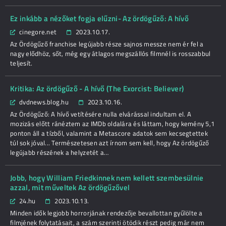
Ez inkább a nézőket fogja elűzni- Az ördögűző: A hívő
cinegore.net
2023.10.17.
Az Ördögűző franchise legújabb része sajnos messze nem ér fel a
nagy elődhöz, sőt, még egy átlagos megszállós filmnél is rosszabbul
teljesít.
Kritika: Az ördögűző - A hívő (The Exorcist: Believer)
dvdnews.blog.hu
2023.10.16.
Az Ördögűző: A hívő vetítésére nulla elvárással indultam el. A
mozizás előtt ránéztem az IMDb oldalára és láttam, hogy kemény 5,1
ponton áll a tízből, valamint a Metascore adatok sem kecsegtettek
túl sok jóval... Természetesen azt írnom sem kell, hogy Az ördögűző
legújabb részének a helyzetét a…
Jobb, hogy William Friedkinnek nem kellett szembesülnie
azzal, mit műveltek Az ördögűzővel
24.hu
2023.10.13.
Minden idők legjobb horrorjának rendezője bevallottan gyűlölte a
filmjének folytatásait, a szám szerinti ötödik részt pedig már nem