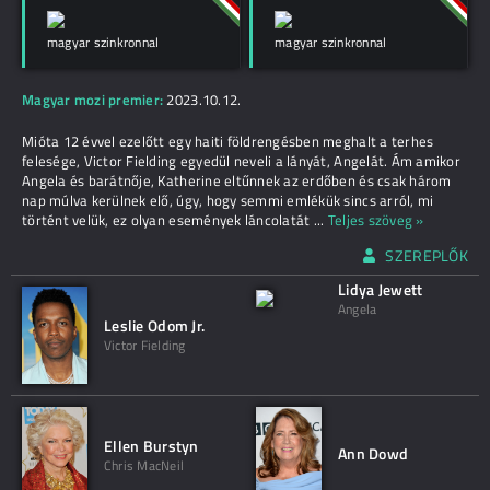
magyar szinkronnal
magyar szinkronnal
Magyar mozi premier:
2023.10.12.
Mióta 12 évvel ezelőtt egy haiti földrengésben meghalt a terhes
felesége, Victor Fielding egyedül neveli a lányát, Angelát. Ám amikor
Angela és barátnője, Katherine eltűnnek az erdőben és csak három
nap múlva kerülnek elő, úgy, hogy semmi emlékük sincs arról, mi
történt velük, ez olyan események láncolatát
...
Teljes szöveg »
SZEREPLŐK
Lidya Jewett
Angela
Leslie Odom Jr.
Victor Fielding
Ellen Burstyn
Ann Dowd
Chris MacNeil