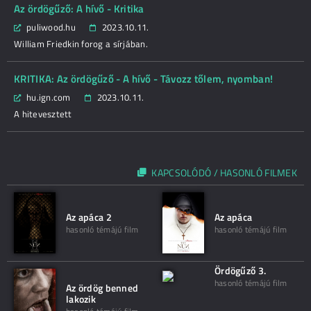
Az ördögűző: A hívő - Kritika
puliwood.hu
2023.10.11.
William Friedkin forog a sírjában.
KRITIKA: Az ördögűző - A hívő - Távozz tőlem, nyomban!
hu.ign.com
2023.10.11.
A hitevesztett
KAPCSOLÓDÓ / HASONLÓ FILMEK
Az apáca 2
Az apáca
hasonló témájú film
hasonló témájú film
Ördögűző 3.
hasonló témájú film
Az ördög benned
lakozik