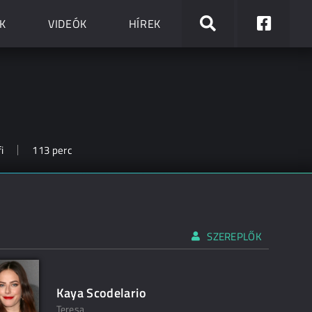
K
VIDEÓK
HÍREK
i
113 perc
SZEREPLŐK
Kaya Scodelario
Teresa