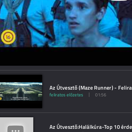
Az Útvesztő (Maze Runner) - Felira
feliratos előzetes
01:56
Az Útvesztő:Halálkúra-Top 10 érde