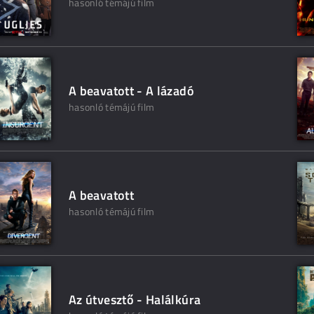
hasonló témájú film
A beavatott - A lázadó
hasonló témájú film
A beavatott
hasonló témájú film
Az útvesztő - Halálkúra