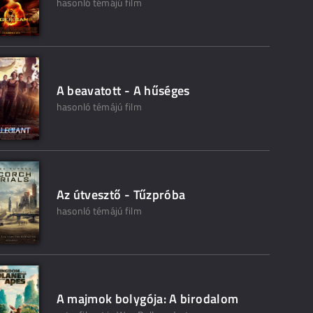
hasonló témájú film
A beavatott - A hűséges
hasonló témájú film
Az útvesztő - Tűzpróba
hasonló témájú film
A majmok bolygója: A birodalom