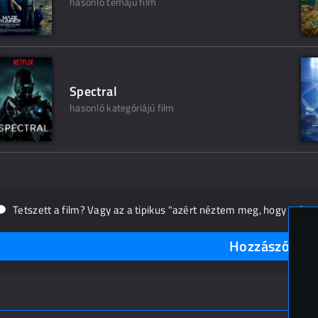
hasonló témájú film
Spectral
hasonló kategóriájú film
Tetszett a film? Vagy az a tipikus "azért néztem meg, hogy másn
Hozzászólások