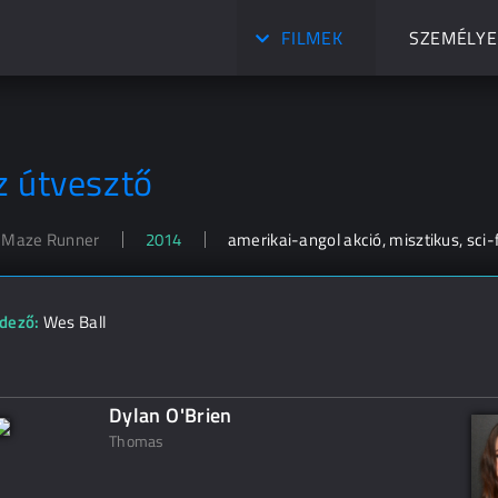
FILMEK
SZEMÉLYE
z útvesztő
 Maze Runner
2014
amerikai-angol akció, misztikus, sci-f
dező:
Wes Ball
Dylan O'Brien
Thomas