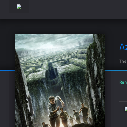
A
The
Ren