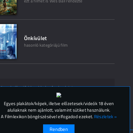
ezt a filmet is Wes Ball rendezte
Önkívület
hasonló kategóriájú film
ak ne kelljen"? Mondd el másoknak is!
 (
0
)
Egyes plakátok/képek, illetve előzetesek/videók 18 éven
aluliaknak nem ajánlott, valamint sütiket használunk.
A Filmlexikon böngészésével elfogadod ezeket.
Részletek »
Rendben