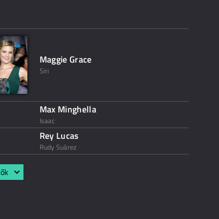
Maggie Grace
Siri
Max Minghella
Isaac
Rey Lucas
Rudy Suárez
lők