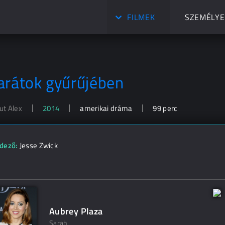
FILMEK
SZEMÉLYE
arátok gyűrűjében
ut Alex
2014
amerikai dráma
99 perc
dező:
Jesse Zwick
Aubrey Plaza
Sarah