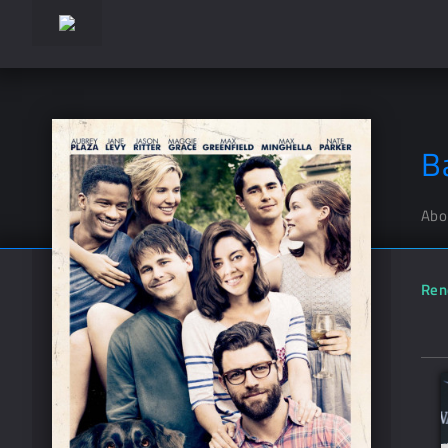
B
Abo
Ren