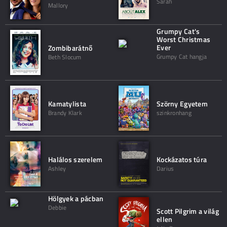
Sarah
Mallory
Grumpy Cat's
Worst Christmas
Ever
Zombibarátnő
Grumpy Cat hangja
Beth Slocum
Kamatylista
Szörny Egyetem
Brandy Klark
szinkronhang
Halálos szerelem
Kockázatos túra
Ashley
Darius
Hölgyek a pácban
Debbie
Scott Pilgrim a világ
ellen