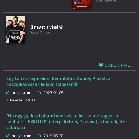
Julie Powers
Ki nevet a végén?
Daisy Danby
CIKKEK, HÍREK
Egy karrier képekben: Bemutatjuk Aubrey Plazát, a
boszorkányosan különc színésznőt
hu.ign.com
2023.01.05.
A Fekete Lótusz
"Ha egy gyilkos babáról van szó, akkor benne vagyok a
buliban" - EXKLUZÍV interjú Aubrey Plazával, a Gyerekjáték
sztárjával
hu.ign.com
2019.06.20.