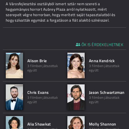
A Városfejlesztési osztályból ismert sztár nem szereti a
hagyományos horrort Aubrey Plaza arról nyilatkozott, miért
szerepelt végre horrorban, hogy merített saját tapasztalatból és
hogy szívatták egymást a forgatáson a fiát alakító színésszel.
ŐK IS ÉRDEKELHETNEK
Alison Brie
Anna Kendrick
3 filmben játszottak
3 filmben játszottak
együtt
együtt
Chris Evans
Jason Schwartzman
3 filmben játszottak
3 filmben játszottak
együtt
együtt
Alia Shawkat
Molly Shannon