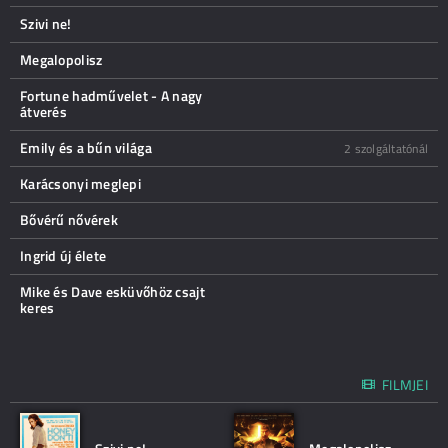
Szivi ne!
Megalopolisz
Fortune hadművelet - A nagy
átverés
Emily és a bűn világa
2 szolgáltatónál
Karácsonyi meglepi
Bővérű nővérek
Ingrid új élete
Mike és Dave esküvőhöz csajt
keres
FILMJEI