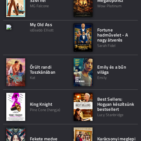
Szivi ne!
Megalopolisz
MG Falcone
Wow Platinum
My Old Ass
Fortune
idősebb Elliott
hadművelet - A
nagy átverés
Sarah Fidel
Őrült randi
Emily és a bűn
Toszkánában
világa
Kat
Emily
Best Sellers:
King Knight
Hogyan készítsünk
bestsellert
Pine Cone (hangja)
Lucy Stanbridge
Fekete medve
Karácsonyi meglepi