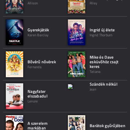
Allison
Riley
Gyerekjáték
Ingrid új élete
Karen Barclay
Ingrid Thorburn
Mike és Dave
Bővérű nővérek
esküvőhöz csajt
keres
Fernanda
Tatiana
Szándék nélkül
Jean
Nagyfater
elszabadul
Lenore
A szerelem
Barátok gyűrűjében
markában