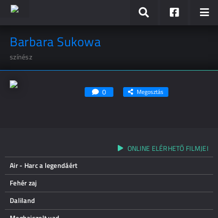
Barbara Sukowa
színész
0
Megosztás
ONLINE ELÉRHETŐ FILMJEI
Air - Harc a legendáért
Fehér zaj
Daliland
Meghajszolt vad