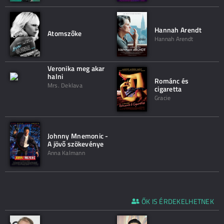
Hannah Arendt
Atomszőke
Hannah Arendt
Veronika meg akar
halni
Románc és
Mrs. Deklava
cigaretta
Gracie
Johnny Mnemonic -
A jövő szökevénye
Anna Kalmann
ŐK IS ÉRDEKELHETNEK