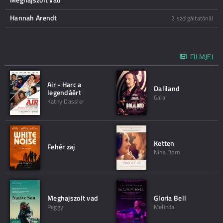
Hannah Arendt
2 szolgáltatónál
FILMJEI
Air - Harc a
Daliland
legendáért
Gala
Kathy Dassler
Ketten
Fehér zaj
Nina Dorn
Meghajszolt vad
Gloria Bell
Peggy
Melinda