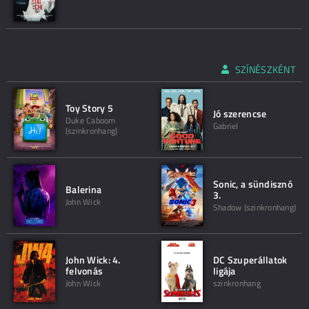
SZÍNÉSZKÉNT
Toy Story 5
Jó szerencse
Duke Caboom
Gabriel
(szinkronhang)
Sonic, a sündisznó
Balerina
3.
John Wick
Shadow (szinkronhang)
John Wick: 4.
DC Szuperállatok
felvonás
ligája
John Wick
szinkronhang