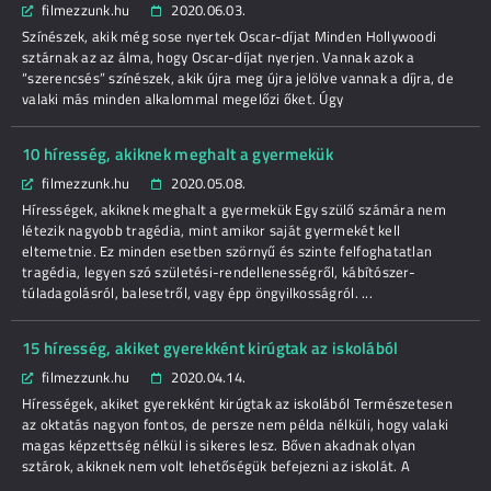
filmezzunk.hu
2020.06.03.
Színészek, akik még sose nyertek Oscar-díjat Minden Hollywoodi
sztárnak az az álma, hogy Oscar-díjat nyerjen. Vannak azok a
“szerencsés” színészek, akik újra meg újra jelölve vannak a díjra, de
valaki más minden alkalommal megelőzi őket. Úgy
10 híresség, akiknek meghalt a gyermekük
filmezzunk.hu
2020.05.08.
Hírességek, akiknek meghalt a gyermekük Egy szülő számára nem
létezik nagyobb tragédia, mint amikor saját gyermekét kell
eltemetnie. Ez minden esetben szörnyű és szinte felfoghatatlan
tragédia, legyen szó születési-rendellenességről, kábítószer-
túladagolásról, balesetről, vagy épp öngyilkosságról. ...
15 híresség, akiket gyerekként kirúgtak az iskolából
filmezzunk.hu
2020.04.14.
Hírességek, akiket gyerekként kirúgtak az iskolából Természetesen
az oktatás nagyon fontos, de persze nem példa nélküli, hogy valaki
magas képzettség nélkül is sikeres lesz. Bőven akadnak olyan
sztárok, akiknek nem volt lehetőségük befejezni az iskolát. A