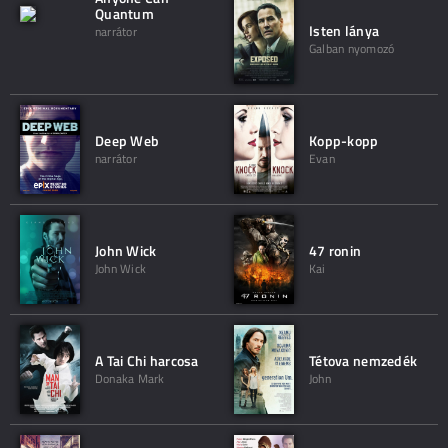
Quantum
Isten lánya
narrátor
Galban nyomozó
Deep Web
Kopp-kopp
narrátor
Evan
John Wick
47 ronin
John Wick
Kai
A Tai Chi harcosa
Tétova nemzedék
Donaka Mark
John