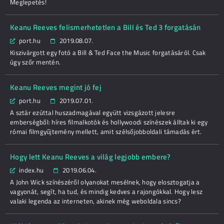
Meglepetés!
Keanu Reeves felismerhetetlen a Bill és Ted 3 forgatásán
port.hu
2019.08.07.
Kiszivárgott egy fotó a Bill & Ted Face the Music forgatásáról. Csak
úgy szőr mentén.
Keanu Reeves megint jó fej
port.hu
2019.07.01.
A sztár ezúttal huszadmagával együtt vizsgázott jelesre
emberségből: híres filmalkotók és hollywoodi színészek álltak ki egy
római filmgyűjtemény mellett, amit szélsőjobboldali támadás ért.
Hogy lett Keanu Reeves a világ legjobb embere?
index.hu
2019.06.04.
A John Wick színészéről olyanokat mesélnek, hogy elosztogatja a
vagyonát, segít, ha tud, és mindig kedves a rajongókkal. Hogy lesz
valaki legenda az interneten, akinek még weboldala sincs?