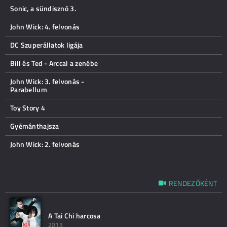
Sonic, a sündisznó 3.
John Wick: 4. felvonás
DC Szuperállatok ligája
Bill és Ted - Arccal a zenébe
John Wick: 3. felvonás -
Parabellum
Toy Story 4
Gyémánthajsza
John Wick: 2. felvonás
RENDEZŐKÉNT
A Tai Chi harcosa
2013