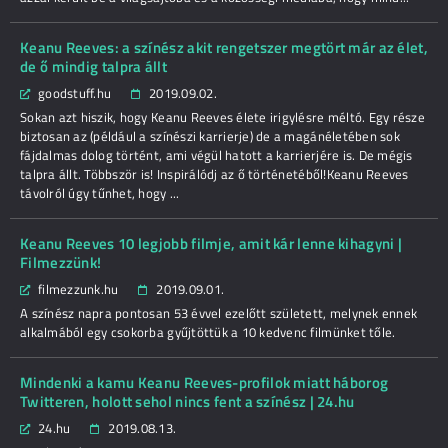
Keanu Reeves: a színész akit rengetszer megtört már az élet,
de ő mindig talpra állt
goodstuff.hu
2019.09.02.
Sokan azt hiszik, hogy Keanu Reeves élete irigylésre méltó. Egy része
biztosan az (például a színészi karrierje) de a magánéletében sok
fájdalmas dolog történt, ami végül hatott a karrierjére is. De mégis
talpra állt. Többször is! Inspirálódj az ő történetéből!Keanu Reeves
távolról úgy tűnhet, hogy ...
Keanu Reeves 10 legjobb filmje, amit kár lenne kihagyni |
Filmezzünk!
filmezzunk.hu
2019.09.01.
A színész napra pontosan 53 évvel ezelőtt született, melynek ennek
alkalmából egy csokorba gyűjtöttük a 10 kedvenc filmünket tőle.
Mindenki a kamu Keanu Reeves-profilok miatt háborog
Twitteren, holott sehol nincs fent a színész | 24.hu
24.hu
2019.08.13.