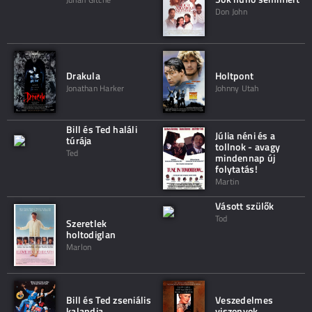
Don John
Drakula
Holtpont
Jonathan Harker
Johnny Utah
Bill és Ted haláli
Júlia néni és a
túrája
tollnok - avagy
Ted
mindennap új
folytatás!
Martin
Vásott szülők
Tod
Szeretlek
holtodiglan
Marlon
Bill és Ted zseniális
Veszedelmes
kalandja
viszonyok