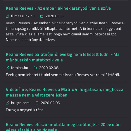
Keanu Reeves - Az ember, akinek aranyból van a szíve
filmezzunk.hu
2020.03.31.
Keanu Reeves - Az ember, akinek aranyból van a szíve Keanu Reeves-
t manapság rendkívül felkapta az internet. A jó benne az, hogy pont
azzal vívta ki az elismerést, hogy nem csinál semmi ostobaságot.
Nincsenek botrányai, kedves
Keanu Reeves barátnőjéről évekig nem lehetett tudni - Ma
már büszkén mutatkozik vele
femina.hu
2020.02.08.
Évekig nem lehetett tudni semmit Keanu Reeves szerelmi életéről.
Videó: Íme, Keanu Reeves a Mátrix 4. forgatásán, méghozzá
messze nem a várt szerelésben
hu.ign.com
2020.02.06.
Forog a negyedik rész
Keanu Reeves először mutatta meg barátnőjét - 20 év után
végre rátalált a boldogság