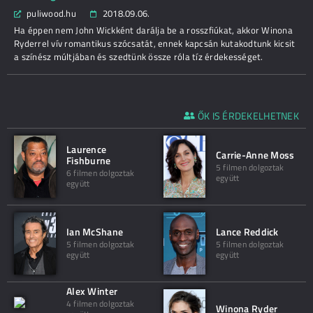
puliwood.hu
2018.09.06.
Ha éppen nem John Wickként darálja be a rosszfiúkat, akkor Winona
Ryderrel vív romantikus szócsatát, ennek kapcsán kutakodtunk kicsit
a színész múltjában és szedtünk össze róla tíz érdekességet.
ŐK IS ÉRDEKELHETNEK
Laurence
Carrie-Anne Moss
Fishburne
5 filmen dolgoztak
6 filmen dolgoztak
együtt
együtt
Ian McShane
Lance Reddick
5 filmen dolgoztak
5 filmen dolgoztak
együtt
együtt
Alex Winter
4 filmen dolgoztak
Winona Ryder