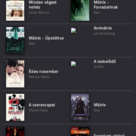
Minden végzet
Mátrix -
nehéz
Forradalmak
Julian Mercer
Neo
Animátrix
szinkronhang
Mátrix - Újratöltve
Neo
A leskelődő
Griffin
Édes november
Nelson Moss
A cserecsapat
Mátrix
Shane Falco
Neo
Szerelem utolsó