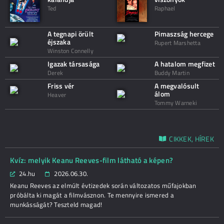
Ted
Raphael
A tegnapi örült
Pimaszság hercege
éjszaka
Rupert Marshetta
Winston Connelly
Igazak társasága
A hatalom megfizet
Derek
Buddy Martin
Friss vér
A megvalósult
álom
Heaver
Tommy Warneki
CIKKEK, HÍREK
Kvíz: melyik Keanu Reeves-film látható a képen?
24.hu
2026.06.30.
Keanu Reeves az elmúlt évtizedek során változatos műfajokban
próbálta ki magát a filmvásznon. Te mennyire ismered a
munkásságát? Teszteld magad!