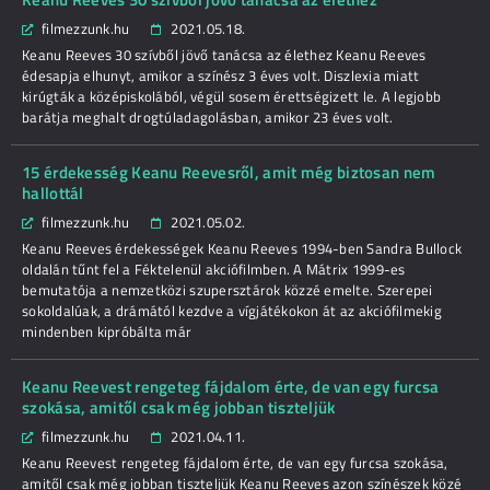
filmezzunk.hu
2021.05.18.
Keanu Reeves 30 szívből jövő tanácsa az élethez Keanu Reeves
édesapja elhunyt, amikor a színész 3 éves volt. Diszlexia miatt
kirúgták a középiskolából, végül sosem érettségizett le. A legjobb
barátja meghalt drogtúladagolásban, amikor 23 éves volt.
15 érdekesség Keanu Reevesről, amit még biztosan nem
hallottál
filmezzunk.hu
2021.05.02.
Keanu Reeves érdekességek Keanu Reeves 1994-ben Sandra Bullock
oldalán tűnt fel a Féktelenül akciófilmben. A Mátrix 1999-es
bemutatója a nemzetközi szupersztárok közzé emelte. Szerepei
sokoldalúak, a drámától kezdve a vígjátékokon át az akciófilmekig
mindenben kipróbálta már
Keanu Reevest rengeteg fájdalom érte, de van egy furcsa
szokása, amitől csak még jobban tiszteljük
filmezzunk.hu
2021.04.11.
Keanu Reevest rengeteg fájdalom érte, de van egy furcsa szokása,
amitől csak még jobban tiszteljük Keanu Reeves azon színészek közé