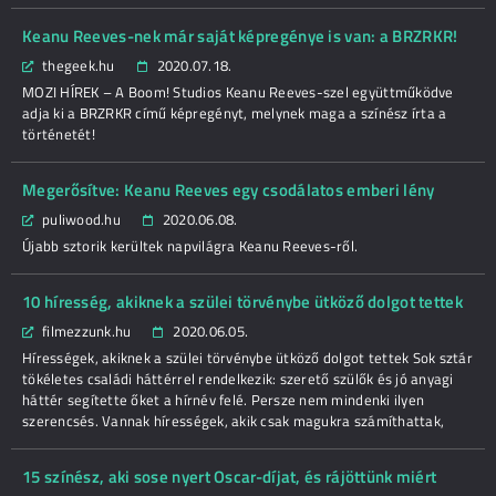
Keanu Reeves-nek már saját képregénye is van: a BRZRKR!
thegeek.hu
2020.07.18.
MOZI HÍREK – A Boom! Studios Keanu Reeves-szel együttműködve
adja ki a BRZRKR című képregényt, melynek maga a színész írta a
történetét!
Megerősítve: Keanu Reeves egy csodálatos emberi lény
puliwood.hu
2020.06.08.
Újabb sztorik kerültek napvilágra Keanu Reeves-ről.
10 híresség, akiknek a szülei törvénybe ütköző dolgot tettek
filmezzunk.hu
2020.06.05.
Hírességek, akiknek a szülei törvénybe ütköző dolgot tettek Sok sztár
tökéletes családi háttérrel rendelkezik: szerető szülők és jó anyagi
háttér segítette őket a hírnév felé. Persze nem mindenki ilyen
szerencsés. Vannak hírességek, akik csak magukra számíthattak,
15 színész, aki sose nyert Oscar-díjat, és rájöttünk miért