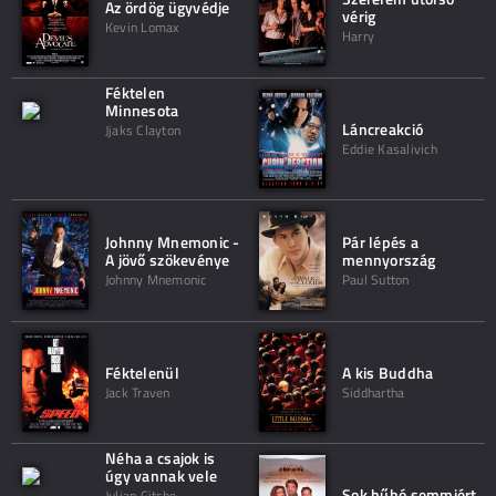
Az ördög ügyvédje
vérig
Kevin Lomax
Harry
Féktelen
Minnesota
Láncreakció
Jjaks Clayton
Eddie Kasalivich
Johnny Mnemonic -
Pár lépés a
A jövő szökevénye
mennyország
Johnny Mnemonic
Paul Sutton
Féktelenül
A kis Buddha
Jack Traven
Siddhartha
Néha a csajok is
úgy vannak vele
Sok hűhó semmiért
Julian Gitche