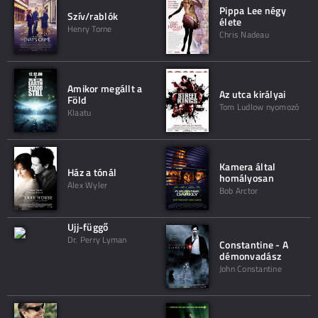
Pippa Lee négy
Szív/rablók
élete
Henry Torne
Chris Nadeau
Amikor megállt a
Az utca királyai
Föld
Tom Ludlow nyomozó
Klaatu
Kamera által
Ház a tónál
homályosan
Alex Wyler
Bob Arctor
Ujj-függő
Dr. Perry Lyman
Constantine - A
démonvadász
John Constantine