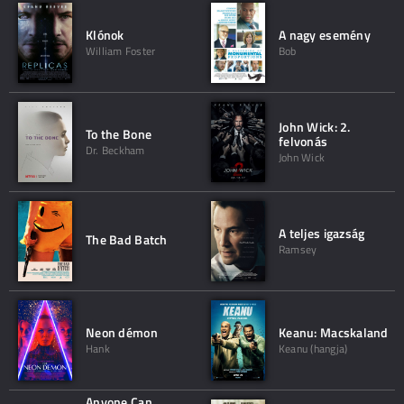
Klónok
A nagy esemény
William Foster
Bob
John Wick: 2.
To the Bone
felvonás
Dr. Beckham
John Wick
A teljes igazság
The Bad Batch
Ramsey
Neon démon
Keanu: Macskaland
Hank
Keanu (hangja)
Anyone Can