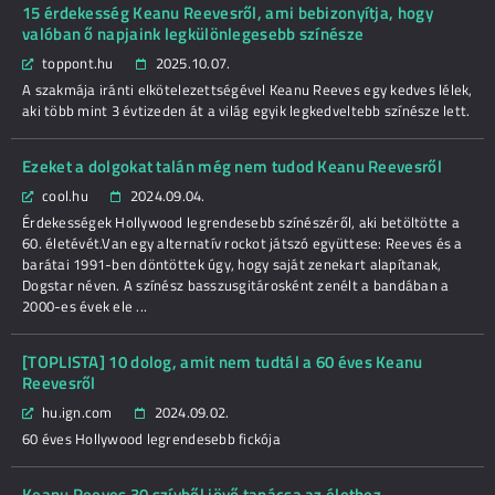
15 érdekesség Keanu Reevesről, ami bebizonyítja, hogy
valóban ő napjaink legkülönlegesebb színésze
toppont.hu
2025.10.07.
A szakmája iránti elkötelezettségével Keanu Reeves egy kedves lélek,
aki több mint 3 évtizeden át a világ egyik legkedveltebb színésze lett.
Ezeket a dolgokat talán még nem tudod Keanu Reevesről
cool.hu
2024.09.04.
Érdekességek Hollywood legrendesebb színészéről, aki betöltötte a
60. életévét.Van egy alternatív rockot játszó együttese: Reeves és a
barátai 1991-ben döntöttek úgy, hogy saját zenekart alapítanak,
Dogstar néven. A színész basszusgitárosként zenélt a bandában a
2000-es évek ele ...
[TOPLISTA] 10 dolog, amit nem tudtál a 60 éves Keanu
Reevesről
hu.ign.com
2024.09.02.
60 éves Hollywood legrendesebb fickója
Keanu Reeves 30 szívből jövő tanácsa az élethez