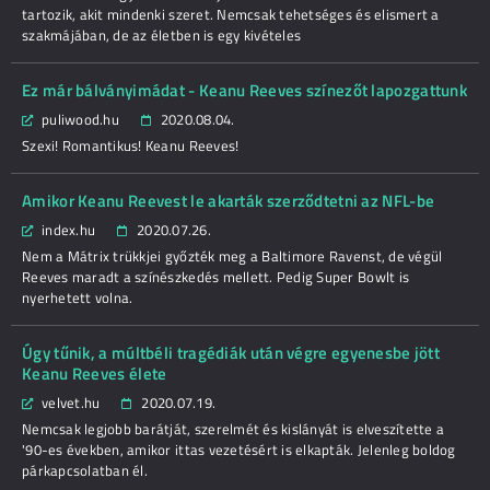
tartozik, akit mindenki szeret. Nemcsak tehetséges és elismert a
szakmájában, de az életben is egy kivételes
Ez már bálványimádat - Keanu Reeves színezőt lapozgattunk
puliwood.hu
2020.08.04.
Szexi! Romantikus! Keanu Reeves!
Amikor Keanu Reevest le akarták szerződtetni az NFL-be
index.hu
2020.07.26.
Nem a Mátrix trükkjei győzték meg a Baltimore Ravenst, de végül
Reeves maradt a színészkedés mellett. Pedig Super Bowlt is
nyerhetett volna.
Úgy tűnik, a múltbéli tragédiák után végre egyenesbe jött
Keanu Reeves élete
velvet.hu
2020.07.19.
Nemcsak legjobb barátját, szerelmét és kislányát is elveszítette a
'90-es években, amikor ittas vezetésért is elkapták. Jelenleg boldog
párkapcsolatban él.