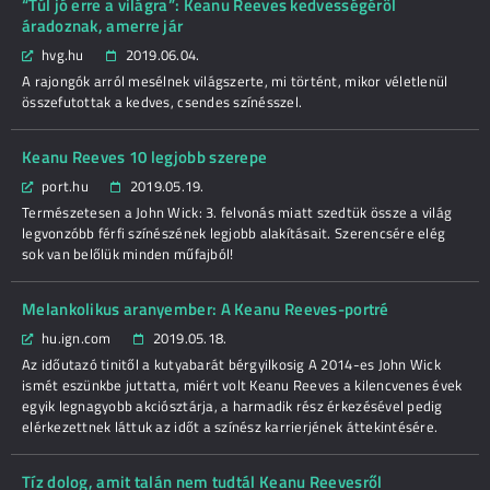
“Túl jó erre a világra”: Keanu Reeves kedvességéről
áradoznak, amerre jár
hvg.hu
2019.06.04.
A rajongók arról mesélnek világszerte, mi történt, mikor véletlenül
összefutottak a kedves, csendes színésszel.
Keanu Reeves 10 legjobb szerepe
port.hu
2019.05.19.
Természetesen a John Wick: 3. felvonás miatt szedtük össze a világ
legvonzóbb férfi színészének legjobb alakításait. Szerencsére elég
sok van belőlük minden műfajból!
Melankolikus aranyember: A Keanu Reeves-portré
hu.ign.com
2019.05.18.
Az időutazó tinitől a kutyabarát bérgyilkosig A 2014-es John Wick
ismét eszünkbe juttatta, miért volt Keanu Reeves a kilencvenes évek
egyik legnagyobb akciósztárja, a harmadik rész érkezésével pedig
elérkezettnek láttuk az időt a színész karrierjének áttekintésére.
Tíz dolog, amit talán nem tudtál Keanu Reevesről