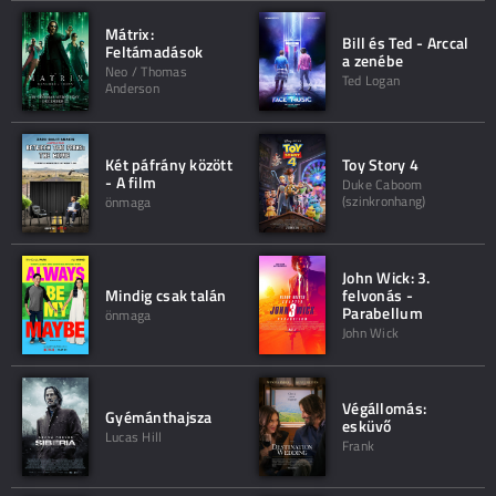
Mátrix:
Bill és Ted - Arccal
Feltámadások
a zenébe
Neo / Thomas
Ted Logan
Anderson
Két páfrány között
Toy Story 4
- A film
Duke Caboom
(szinkronhang)
önmaga
John Wick: 3.
Mindig csak talán
felvonás -
Parabellum
önmaga
John Wick
Végállomás:
Gyémánthajsza
esküvő
Lucas Hill
Frank