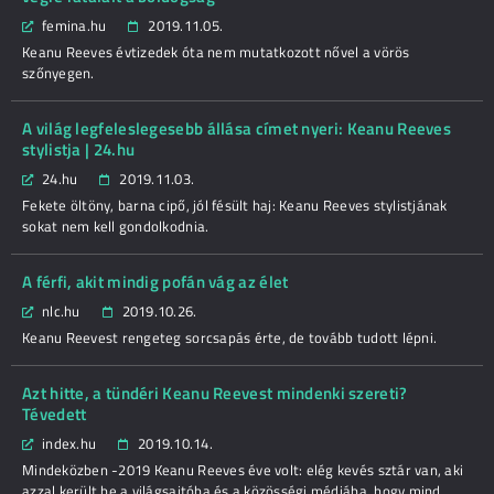
femina.hu
2019.11.05.
Keanu Reeves évtizedek óta nem mutatkozott nővel a vörös
szőnyegen.
A világ legfeleslegesebb állása címet nyeri: Keanu Reeves
stylistja | 24.hu
24.hu
2019.11.03.
Fekete öltöny, barna cipő, jól fésült haj: Keanu Reeves stylistjának
sokat nem kell gondolkodnia.
A férfi, akit mindig pofán vág az élet
nlc.hu
2019.10.26.
Keanu Reevest rengeteg sorcsapás érte, de tovább tudott lépni.
Azt hitte, a tündéri Keanu Reevest mindenki szereti?
Tévedett
index.hu
2019.10.14.
Mindeközben -2019 Keanu Reeves éve volt: elég kevés sztár van, aki
azzal került be a világsajtóba és a közösségi médiába, hogy mind...