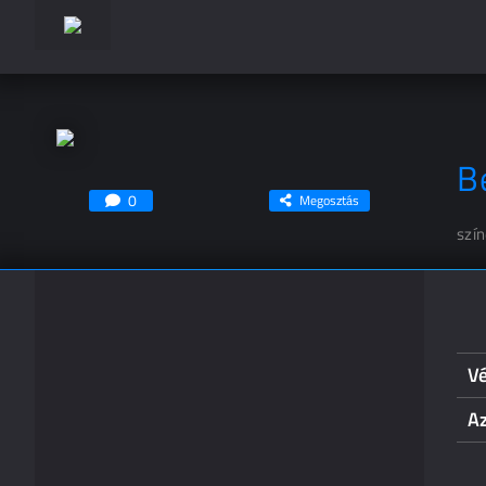
B
0
Megosztás
szí
Vé
Az