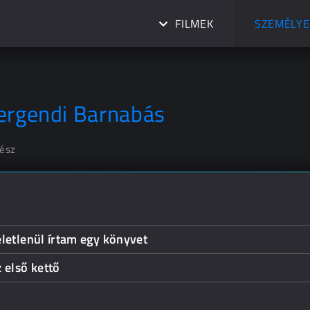
FILMEK
SZEMÉLYE
ergendi Barnabás
nész
letlenül írtam egy könyvet
 első kettő