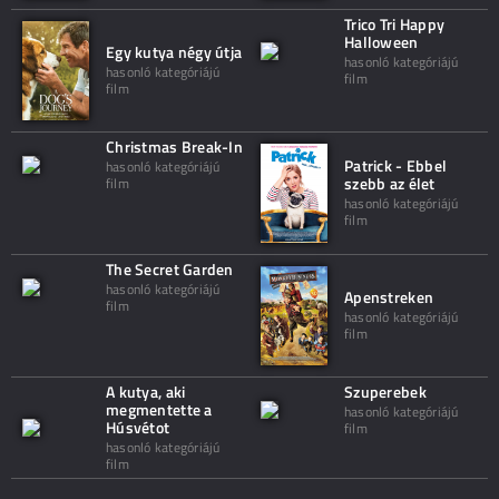
Trico Tri Happy
Halloween
Egy kutya négy útja
hasonló kategóriájú
hasonló kategóriájú
film
film
Christmas Break-In
Patrick - Ebbel
hasonló kategóriájú
szebb az élet
film
hasonló kategóriájú
film
The Secret Garden
hasonló kategóriájú
Apenstreken
film
hasonló kategóriájú
film
A kutya, aki
Szuperebek
megmentette a
hasonló kategóriájú
Húsvétot
film
hasonló kategóriájú
film