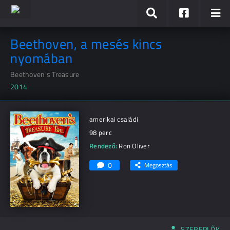
Beethoven, a mesés kincs
nyomában
Beethoven's Treasure
2014
amerikai családi
98 perc
Rendező:
Ron Oliver
0
Megosztás
SZEREPLŐK