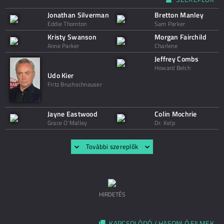
Jonathan Silverman
Bretton Manley
Eddie Thornton
Sam Parker
Kristy Swanson
Morgan Fairchild
Anne Parker
Charlene
Jeffrey Combs
Howard Belch
Udo Kier
Fritz Bruchschnauser
Jayne Eastwood
Colin Mochrie
Grace O'Malley
Dr. Kelp
További szereplők
HIRDETÉS
KAPCSOLÓDÓ / HASONLÓ FILMEK