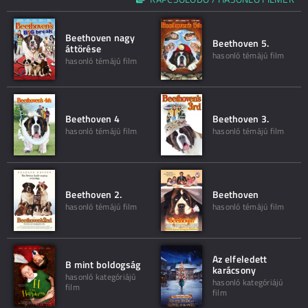
Beethoven nagy
Beethoven 5.
áttörése
hasonló témájú film
hasonló témájú film
Beethoven 4
Beethoven 3.
hasonló témájú film
hasonló témájú film
Beethoven 2.
Beethoven
hasonló témájú film
hasonló témájú film
Az elfeledett
B mint boldogság
karácsony
hasonló kategóriájú
hasonló kategóriájú
film
film