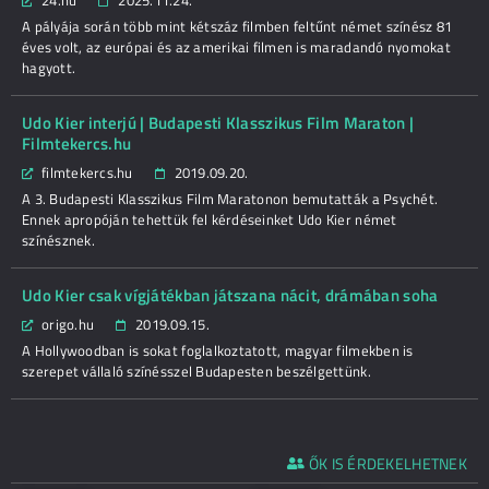
24.hu
2025.11.24.
A pályája során több mint kétszáz filmben feltűnt német színész 81
éves volt, az európai és az amerikai filmen is maradandó nyomokat
hagyott.
Udo Kier interjú | Budapesti Klasszikus Film Maraton |
Filmtekercs.hu
filmtekercs.hu
2019.09.20.
A 3. Budapesti Klasszikus Film Maratonon bemutatták a Psychét.
Ennek apropóján tehettük fel kérdéseinket Udo Kier német
színésznek.
Udo Kier csak vígjátékban játszana nácit, drámában soha
origo.hu
2019.09.15.
A Hollywoodban is sokat foglalkoztatott, magyar filmekben is
szerepet vállaló színésszel Budapesten beszélgettünk.
ŐK IS ÉRDEKELHETNEK