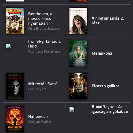
Beethoven, a
A nimfomániás 2.
mesés kincs
rész
nyomában
Fritz Bruchschnauser
Iron Sky: Támad a
Hold
Wolfgang Kortzfleisch
Melankólia
Mit tettél, fiam?
Picasso gyilkos
Lee Meyers
BloodRayne - Az
igazság árnyékában
Halloween
Morgan Walker