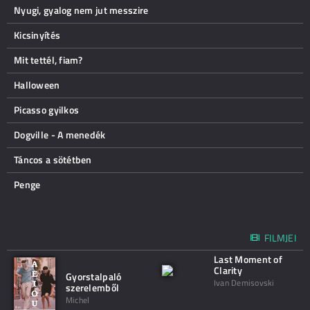
Nyugi, gyalog nem jut messzire
Kicsinyítés
Mit tettél, fiam?
Halloween
Picasso gyilkos
Dogville - A menedék
Táncos a sötétben
Penge
FILMJEI
Last Moment of
Clarity
Gyorstalpaló
Ivan Demisovski
szerelemből
Michel