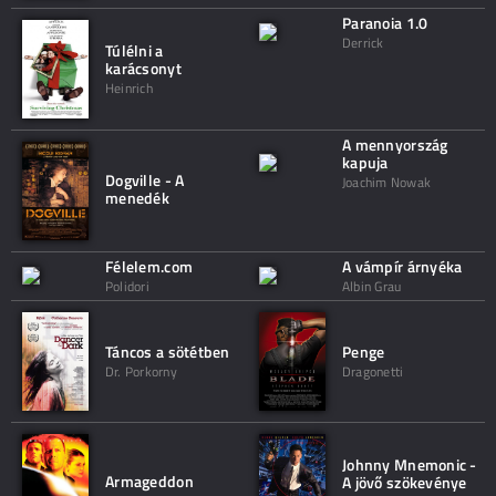
Paranoia 1.0
Derrick
Túlélni a
karácsonyt
Heinrich
A mennyország
kapuja
Dogville - A
Joachim Nowak
menedék
Félelem.com
A vámpír árnyéka
Polidori
Albin Grau
Táncos a sötétben
Penge
Dr. Porkorny
Dragonetti
Johnny Mnemonic -
Armageddon
A jövő szökevénye