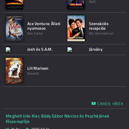
Ralfi
Ace Ventura: Állati
Szenzációs
nyomozoo
recepciós
Ron Camp
Mr. Himmelman
Josh és S.A.M.
Járvány
Lili Marleen
Drewitz
CIKKEK, HÍREK
Meghalt Udo Kier, Bódy Gábor Nárcisz és Psychéjének
főszereplője