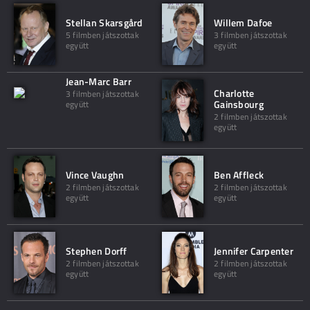
Stellan Skarsgård
Willem Dafoe
5 filmben játszottak
3 filmben játszottak
együtt
együtt
Jean-Marc Barr
Charlotte
3 filmben játszottak
Gainsbourg
együtt
2 filmben játszottak
együtt
Vince Vaughn
Ben Affleck
2 filmben játszottak
2 filmben játszottak
együtt
együtt
Stephen Dorff
Jennifer Carpenter
2 filmben játszottak
2 filmben játszottak
együtt
együtt