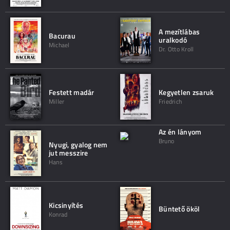
A mezítlábas
Bacurau
uralkodó
Michael
Dr. Otto Kroll
Festett madár
Kegyetlen zsaruk
Miller
Friedrich
Az én lányom
Bruno
Nyugi, gyalog nem
jut messzire
Hans
Kicsinyítés
Büntető ököl
Konrad